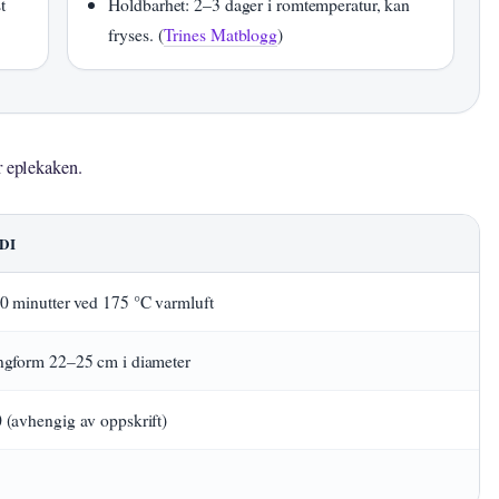
t
Holdbarhet: 2–3 dager i romtemperatur, kan
fryses. (
Trines Matblogg
)
r eplekaken.
DI
50 minutter ved 175 °C varmluft
ngform 22–25 cm i diameter
 (avhengig av oppskrift)