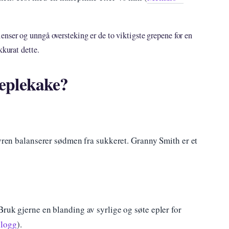
nser og unngå oversteking er de to viktigste grepene for en
kkurat dette.
i eplekake?
syren balanserer sødmen fra sukkeret. Granny Smith er et
ruk gjerne en blanding av syrlige og søte epler for
blogg
).