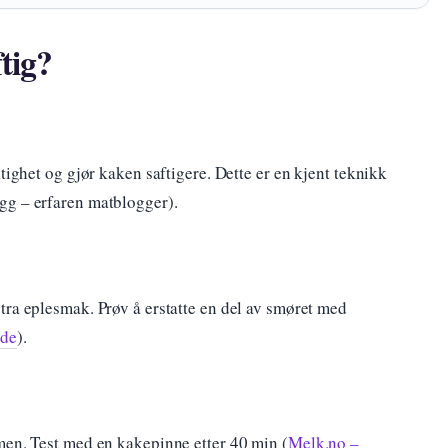
tig?
tighet og gjør kaken saftigere. Dette er en kjent teknikk
gg – erfaren matblogger).
tra eplesmak. Prøv å erstatte en del av smøret med
ide
).
men. Test med en kakepinne etter 40 min (
Melk.no –