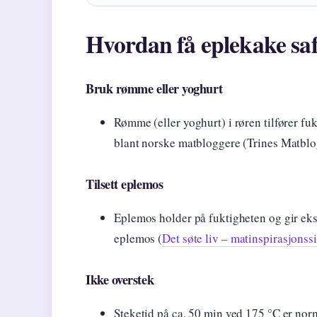
Hvordan få eplekake saf
Bruk rømme eller yoghurt
Rømme (eller yoghurt) i røren tilfører fuk
blant norske matbloggere (Trines Matblo
Tilsett eplemos
Eplemos holder på fuktigheten og gir eks
eplemos (
Det søte liv – matinspirasjonss
Ikke overstek
Steketid på ca. 50 min ved 175 °C er nor