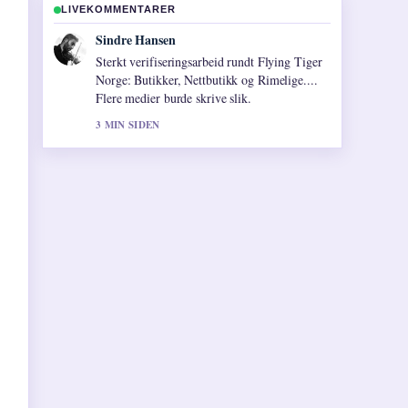
LIVEKOMMENTARER
Mia Eide
God gjennomgang av Coca-Cola Norge –
priser, tapping og eierskap. Dette er den
klarest oppsummeringen i dag.
5 MIN SIDEN