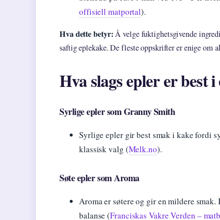
offisiell matportal
).
Hva dette betyr:
Å velge fuktighetsgivende ingredie
saftig eplekake. De fleste oppskrifter er enige om a
Hva slags epler er best 
Syrlige epler som Granny Smith
Syrlige epler gir best smak i kake fordi 
klassisk valg (
Melk.no
).
Søte epler som Aroma
Aroma er søtere og gir en mildere smak. B
balanse (
Franciskas Vakre Verden – mat