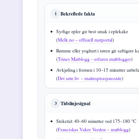
Bekreftede fakta
1
Syrlige epler gir best smak i eplekake
(
Melk.no – offisiell matportal
)
Rømme eller yoghurt i røren gir saftigere k
(
Trines Matblogg – erfaren matblogger
)
Avkjøling i formen i 10–15 minutter anbefa
(
Det søte liv – matinspirasjonsside
)
Tidslinjesignal
3
Steketid: 40–60 minutter ved 175–180 °C
(
Franciskas Vakre Verden – matblogg
)