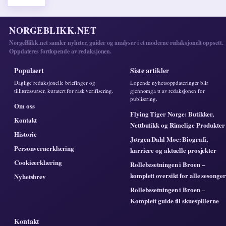
NORGEBLIKK.NET
NorgeBlikk.net samler nyheter, guider og analyser i et moderne redaksjonelt oppsett.
Oppdateres fortlopende av redaksjonen.
Populaert
Siste artikler
Daglige redaksjonelle briefinger og
Lopende nyhetsoppdateringer blir
tillitsressurser, kuratert for rask verifisering.
gjennomga tt av redaksjonen for
publisering.
Om oss
Flying Tiger Norge: Butikker,
Kontakt
Nettbutikk og Rimelige Produkter
Historie
Jørgen Dahl Moe: Biografi,
Personvernerklæring
karriere og aktuelle prosjekter
Cookieerklæring
Rollebesetningen i Broen –
komplett oversikt for alle sesonger
Nyhetsbrev
Rollebesetningen i Broen –
Komplett guide til skuespillerne
Kontakt