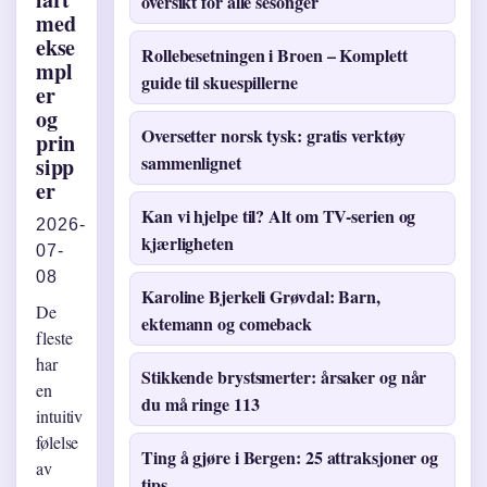
oversikt for alle sesonger
med
ekse
Rollebesetningen i Broen – Komplett
mpl
guide til skuespillerne
er
og
Oversetter norsk tysk: gratis verktøy
prin
sammenlignet
sipp
er
Kan vi hjelpe til? Alt om TV-serien og
2026-
kjærligheten
07-
08
Karoline Bjerkeli Grøvdal: Barn,
De
ektemann og comeback
fleste
har
Stikkende brystsmerter: årsaker og når
en
du må ringe 113
intuitiv
følelse
Ting å gjøre i Bergen: 25 attraksjoner og
av
tips