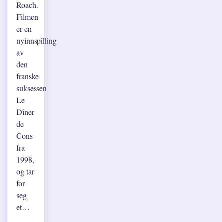
Roach.
Filmen
er en
nyinnspilling
av
den
franske
suksessen
Le
Dîner
de
Cons
fra
1998,
og tar
for
seg
et…