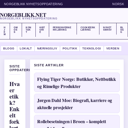
NORGEBLIKK NYHETSOPPDATERING
NORSK
NORGEBLIKK.NET
NORGEBLIKK NYHETSOPPDATERING
H
OM
KON
HIST
PERSONVERNE
COOKIEERK
NYHET
BL
J
OS
TAK
ORI
RKLÆRING
LÆRING
SBREV
OG
E
S
T
E
G
M
BLOGG
LOKALT
NÆRINGSLIV
POLITIKK
TEKNOLOGI
VERDEN
SISTE ARTIKLER
SISTE
OPPDATERINGER
Flying Tiger Norge: Butikker, Nettbutikk
Hva
og Rimelige Produkter
er
etik
Jørgen Dahl Moe: Biografi, karriere og
k?
aktuelle prosjekter
Enk
elt
fork
Rollebesetningen i Broen – komplett
lart