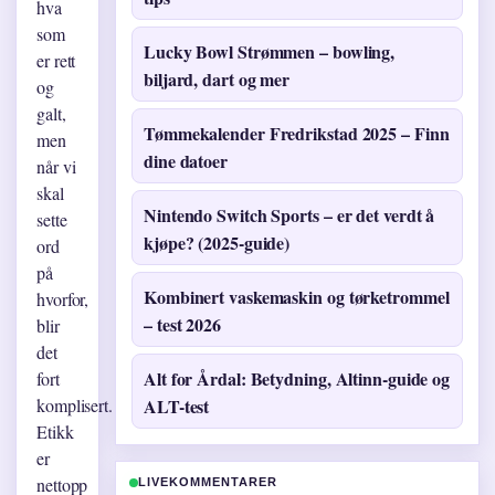
hva
som
Lucky Bowl Strømmen – bowling,
er rett
biljard, dart og mer
og
galt,
Tømmekalender Fredrikstad 2025 – Finn
men
dine datoer
når vi
skal
Nintendo Switch Sports – er det verdt å
sette
kjøpe? (2025-guide)
ord
på
Kombinert vaskemaskin og tørketrommel
hvorfor,
– test 2026
blir
det
Alt for Årdal: Betydning, Altinn-guide og
fort
komplisert.
ALT-test
Etikk
er
nettopp
LIVEKOMMENTARER