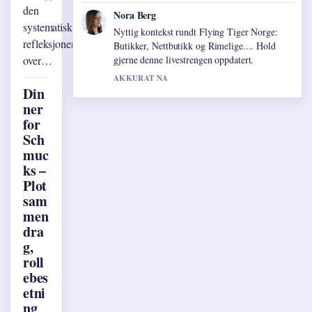
den
Nora Berg
systematiske
Nyttig kontekst rundt Flying Tiger Norge:
refleksjonen
Butikker, Nettbutikk og Rimelige.... Hold
over…
gjerne denne livestrengen oppdatert.
AKKURAT NA
Din
ner
for
Sch
muc
ks –
Plot
sam
men
dra
g,
roll
ebes
etni
ng