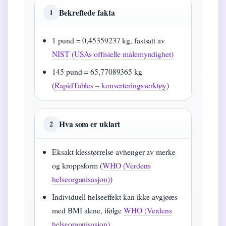
Bekreftede fakta
1
1 pund = 0,45359237 kg, fastsatt av
NIST (USAs offisielle målemyndighet)
145 pund = 65,77089365 kg
(
RapidTables – konverteringsverktøy
)
Hva som er uklart
2
Eksakt klesstørrelse avhenger av merke
og kroppsform (
WHO (Verdens
helseorganisasjon)
)
Individuell helseeffekt kan ikke avgjøres
med BMI alene, ifølge
WHO (Verdens
helseorganisasjon)