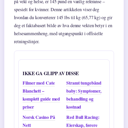
på vekt og helse, er 145 pund en vanlig referanse –
spesielt for kvinner. Denne artikkelen viser deg
hvordan du konverterer 145 lbs til kg (65,77 kg) og gir
deg et faktabasert bilde av hva denne vekten betyr i en
helsesammenheng, med utgangspunkt i offisielle
retningslinjer.
IKKE GA GLIPP AV DISSE
Filmer med Cate
Stramt tungebånd
Blanchett –
baby: Symptomer,
komplett guide med
behandling og
priser
kostnad
Norsk Casino På
Red Bull Racing:
Nett
Eierskap, førere