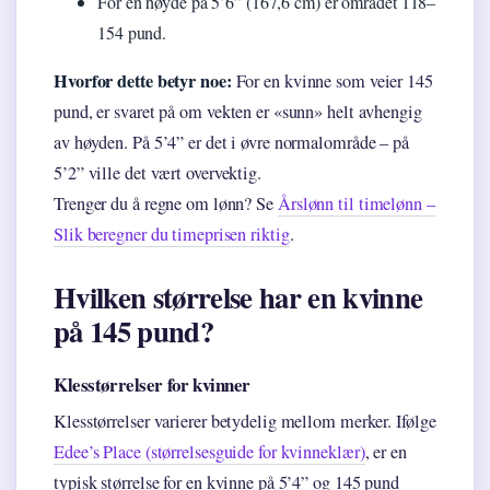
For en høyde på 5’6” (167,6 cm) er området 118–
154 pund.
Hvorfor dette betyr noe:
For en kvinne som veier 145
pund, er svaret på om vekten er «sunn» helt avhengig
av høyden. På 5’4” er det i øvre normalområde – på
5’2” ville det vært overvektig.
Trenger du å regne om lønn? Se
Årslønn til timelønn –
Slik beregner du timeprisen riktig
.
Hvilken størrelse har en kvinne
på 145 pund?
Klesstørrelser for kvinner
Klesstørrelser varierer betydelig mellom merker. Ifølge
Edee’s Place (størrelsesguide for kvinneklær)
, er en
typisk størrelse for en kvinne på 5’4” og 145 pund