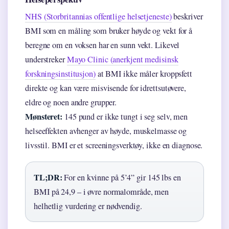
NHS (Storbritannias offentlige helsetjeneste)
beskriver
BMI som en måling som bruker høyde og vekt for å
beregne om en voksen har en sunn vekt. Likevel
understreker
Mayo Clinic (anerkjent medisinsk
forskningsinstitusjon)
at BMI ikke måler kroppsfett
direkte og kan være misvisende for idrettsutøvere,
eldre og noen andre grupper.
Mønsteret:
145 pund er ikke tungt i seg selv, men
helseeffekten avhenger av høyde, muskelmasse og
livsstil. BMI er et screeningsverktøy, ikke en diagnose.
TL;DR:
For en kvinne på 5’4” gir 145 lbs en
BMI på 24,9 – i øvre normalområde, men
helhetlig vurdering er nødvendig.