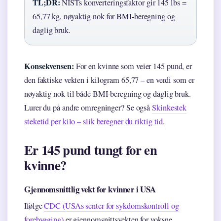
TL;DR:
NISTs konverteringsfaktor gir 145 lbs =
65,77 kg, nøyaktig nok for BMI-beregning og
daglig bruk.
Konsekvensen:
For en kvinne som veier 145 pund, er
den faktiske vekten i kilogram 65,77 – en verdi som er
nøyaktig nok til både BMI-beregning og daglig bruk.
Lurer du på andre omregninger? Se også
Skinkestek
steketid per kilo – slik beregner du riktig tid
.
Er 145 pund tungt for en
kvinne?
Gjennomsnittlig vekt for kvinner i USA
Ifølge
CDC (USAs senter for sykdomskontroll og
forebygging)
er gjennomsnittsvekten for voksne