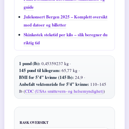
guide
Julekonsert Bergen 2025 – Komplett oversikt
med datoer og billetter
Skinkestek steketid per kilo – slik beregner du
riktig tid
1 pund (lb):
0,45359237 kg ·
145 pund til kilogram:
65,77 kg ·
BMI for 5’4” kvinne (145 lb):
24,9 ·
Anbefalt vektområde for 5’4” kvinne:
110–145
lb (
CDC (USAs smittevern- og helsemyndighet)
)
RASK OVERSIKT