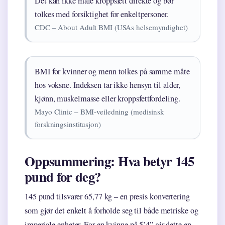
Det kan ikke måle kroppsfett direkte og bør
tolkes med forsiktighet for enkeltpersoner.
CDC – About Adult BMI (USAs helsemyndighet)
BMI for kvinner og menn tolkes på samme måte
hos voksne. Indeksen tar ikke hensyn til alder,
kjønn, muskelmasse eller kroppsfettfordeling.
Mayo Clinic – BMI-veiledning (medisinsk
forskningsinstitusjon)
Oppsummering: Hva betyr 145
pund for deg?
145 pund tilsvarer 65,77 kg – en presis konvertering
som gjør det enkelt å forholde seg til både metriske og
imperiale enheter. For en kvinne på 5’4” gir dette en