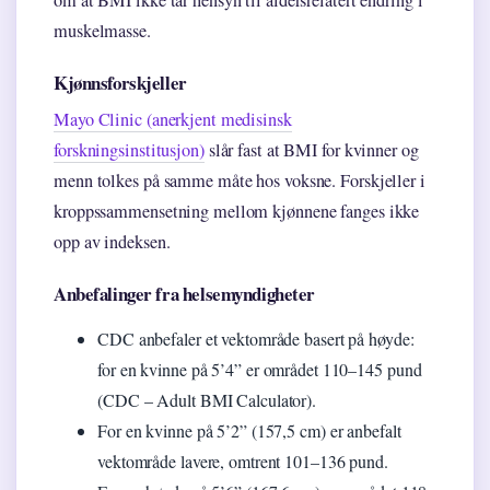
om at BMI ikke tar hensyn til aldersrelatert endring i
muskelmasse.
Kjønnsforskjeller
Mayo Clinic (anerkjent medisinsk
forskningsinstitusjon)
slår fast at BMI for kvinner og
menn tolkes på samme måte hos voksne. Forskjeller i
kroppssammensetning mellom kjønnene fanges ikke
opp av indeksen.
Anbefalinger fra helsemyndigheter
CDC anbefaler et vektområde basert på høyde:
for en kvinne på 5’4” er området 110–145 pund
(CDC – Adult BMI Calculator).
For en kvinne på 5’2” (157,5 cm) er anbefalt
vektområde lavere, omtrent 101–136 pund.