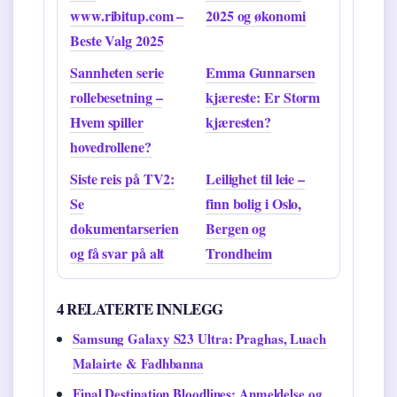
www.ribitup.com –
2025 og økonomi
Beste Valg 2025
Sannheten serie
Emma Gunnarsen
rollebesetning –
kjæreste: Er Storm
Hvem spiller
kjæresten?
hovedrollene?
Siste reis på TV2:
Leilighet til leie –
Se
finn bolig i Oslo,
dokumentarserien
Bergen og
og få svar på alt
Trondheim
4 RELATERTE INNLEGG
Samsung Galaxy S23 Ultra: Praghas, Luach
Malairte & Fadhbanna
Final Destination Bloodlines: Anmeldelse og