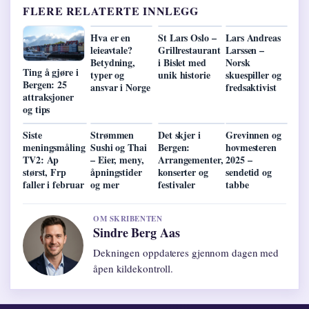
FLERE RELATERTE INNLEGG
Hva er en
St Lars Oslo –
Lars Andreas
leieavtale?
Grillrestaurant
Larssen –
Betydning,
i Bislet med
Norsk
Ting å gjøre i
typer og
unik historie
skuespiller og
Bergen: 25
ansvar i Norge
fredsaktivist
attraksjoner
og tips
Siste
Strømmen
Det skjer i
Grevinnen og
meningsmåling
Sushi og Thai
Bergen:
hovmesteren
TV2: Ap
– Eier, meny,
Arrangementer,
2025 –
størst, Frp
åpningstider
konserter og
sendetid og
faller i februar
og mer
festivaler
tabbe
OM SKRIBENTEN
Sindre Berg Aas
Dekningen oppdateres gjennom dagen med
åpen kildekontroll.