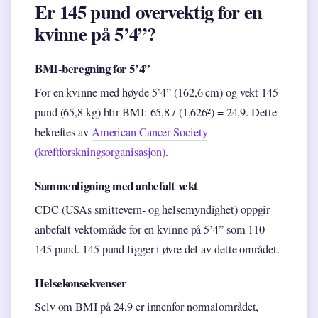
Er 145 pund overvektig for en
kvinne på 5’4”?
BMI-beregning for 5’4”
For en kvinne med høyde 5’4” (162,6 cm) og vekt 145
pund (65,8 kg) blir BMI: 65,8 / (1,626²) = 24,9. Dette
bekreftes av
American Cancer Society
(kreftforskningsorganisasjon)
.
Sammenligning med anbefalt vekt
CDC (USAs smittevern- og helsemyndighet) oppgir
anbefalt vektområde for en kvinne på 5’4” som 110–
145 pund. 145 pund ligger i øvre del av dette området.
Helsekonsekvenser
Selv om BMI på 24,9 er innenfor normalområdet,