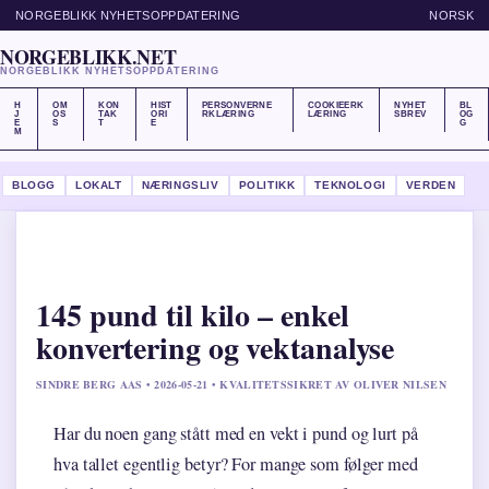
NORGEBLIKK NYHETSOPPDATERING
NORSK
NORGEBLIKK.NET
NORGEBLIKK NYHETSOPPDATERING
H
OM
KON
HIST
PERSONVERNE
COOKIEERK
NYHET
BL
J
OS
TAK
ORI
RKLÆRING
LÆRING
SBREV
OG
E
S
T
E
G
M
BLOGG
LOKALT
NÆRINGSLIV
POLITIKK
TEKNOLOGI
VERDEN
145 pund til kilo – enkel
konvertering og vektanalyse
SINDRE BERG AAS • 2026-05-21 • KVALITETSSIKRET AV OLIVER NILSEN
Har du noen gang stått med en vekt i pund og lurt på
hva tallet egentlig betyr? For mange som følger med