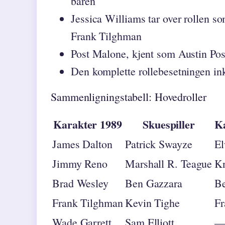
baren
Jessica Williams tar over rollen so
Frank Tilghman
Post Malone, kjent som Austin Post
Den komplette rollebesetningen ink
Sammenligningstabell: Hovedroller
Karakter 1989
Skuespiller
K
James Dalton
Patrick Swayze
El
Jimmy Reno
Marshall R. Teague
K
Brad Wesley
Ben Gazzara
Be
Frank Tilghman
Kevin Tighe
Fr
Wade Garrett
Sam Elliott