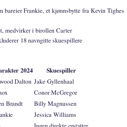
m bareier Frankie, et kjønnsbytte fra Kevin Tighes
, medvirker i birollen Carter
luderer 18 navngitte skuespillere
arakter 2024
Skuespiller
wood Dalton
Jake Gyllenhaal
nox
Conor McGregor
n Brandt
Billy Magnussen
ankie
Jessica Williams
—
Ingen direkte erstatter