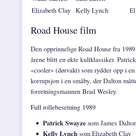
Elizabeth Clay
Kelly Lynch
El
Road House film
Den opprinnelige Road House fra 1989 
årene blitt en ekte kultklassiker. Patri
«cooler» (dørvakt) som rydder opp i en 
korrupsjon i en småby, der Dalton måt
forretningsmannen Brad Wesley.
Full rollebesetning 1989
Patrick Swayze
som James Dalto
Kelly Lynch
som Elizabeth Clay