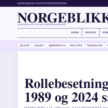
NORGEBLIKK NYHETSOPPDATERING
NORGEBLIKK
NORGEBLIKK NYHETSOPPDATERING
HJEM
OM OSS
KO
BLOGG
LOKALT
NÆRINGSLIV
POLITIKK
TEKNOLOGI
Rollebesetnin
1989 og 2024 
SINDRE BERG AAS • 2026-04-16 • KVALITETSSIKRET AV