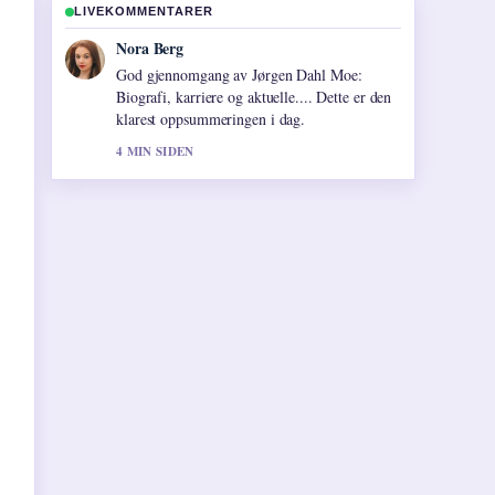
LIVEKOMMENTARER
Emil Johansen
Folgjer Rollebesetningen i Broen – komplett
oversikt for... tett – setter pris pa den
balanserte tonen her.
6 MIN SIDEN