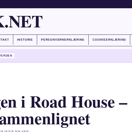
.NET
NTAKT
HISTORIE
PERSONVERNERKLÆRING
COOKIEERKLÆRING
VERDEN
gen i Road House –
sammenlignet
 OLIVER NILSEN