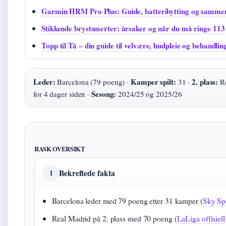
Garmin HRM Pro Plus: Guide, batteribytting og sammen
Stikkende brystsmerter: årsaker og når du må ringe 113
Topp til Tå – din guide til velvære, hudpleie og behandlin
Leder:
Kamper spilt:
2. plass:
Barcelona (79 poeng) ·
31 ·
Re
Sesong:
for 4 dager siden ·
2024/25 og 2025/26
RASK OVERSIKT
Bekreftede fakta
1
Barcelona leder med 79 poeng etter 31 kamper (
Sky Sp
Real Madrid på 2. plass med 70 poeng (
LaLiga offisiell