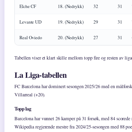
Elche CF
18. (Nedrykk)
32
31
Levante UD
19. (Nedrykk)
29
31
Real Oviedo
20. (Nedrykk)
27
31
Tabellen viser et klart skille mellom topp fire og resten av liga
La Liga-tabellen
FC Barcelona har dominert sesongen 2025/26 med en målforskj
Villarreal (+20).
Topp lag
Barcelona har vunnet 26 kamper på 31 forsøk, med 84 scorede må
Wikipedia regjerende mestre fra 2024/25-sesongen med 88 poen