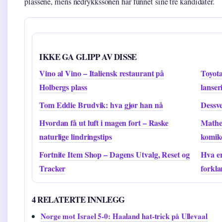
plassene, mens nedrykkssonen har funnet sine tre kandidater.
IKKE GA GLIPP AV DISSE
Vino al Vino – Italiensk restaurant på
Toyota
Holbergs plass
lanser
Tom Eddie Brudvik: hva gjør han nå
Dessve
Hvordan få ut luft i magen fort – Raske
Mathea
naturlige lindringstips
komik
Fortnite Item Shop – Dagens Utvalg, Reset og
Hva er
Tracker
forkla
4 RELATERTE INNLEGG
Norge mot Israel 5-0: Haaland hat-trick på Ullevaal