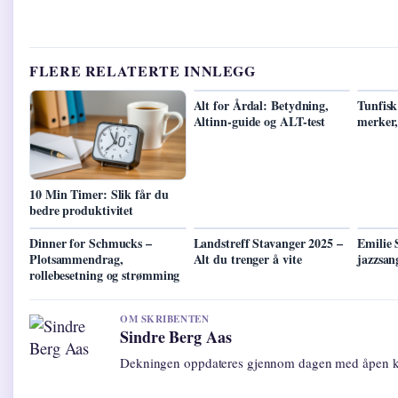
FLERE RELATERTE INNLEGG
Alt for Årdal: Betydning,
Tunfisk
Altinn-guide og ALT-test
merker,
10 Min Timer: Slik får du
bedre produktivitet
Dinner for Schmucks –
Landstreff Stavanger 2025 –
Emilie 
Plotsammendrag,
Alt du trenger å vite
jazzsan
rollebesetning og strømming
OM SKRIBENTEN
Sindre Berg Aas
Dekningen oppdateres gjennom dagen med åpen ki