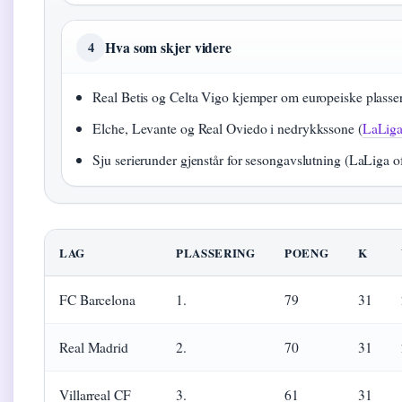
Hva som skjer videre
4
Real Betis og Celta Vigo kjemper om europeiske plasser
Elche, Levante og Real Oviedo i nedrykkssone (
LaLiga 
Sju serierunder gjenstår for sesongavslutning (LaLiga off
LAG
PLASSERING
POENG
K
FC Barcelona
1.
79
31
Real Madrid
2.
70
31
Villarreal CF
3.
61
31