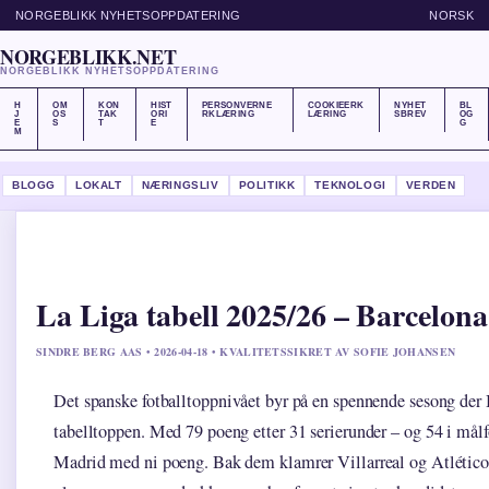
NORGEBLIKK NYHETSOPPDATERING
NORSK
NORGEBLIKK.NET
NORGEBLIKK NYHETSOPPDATERING
H
OM
KON
HIST
PERSONVERNE
COOKIEERK
NYHET
BL
J
OS
TAK
ORI
RKLÆRING
LÆRING
SBREV
OG
E
S
T
E
G
M
BLOGG
LOKALT
NÆRINGSLIV
POLITIKK
TEKNOLOGI
VERDEN
La Liga tabell 2025/26 – Barcelon
SINDRE BERG AAS • 2026-04-18 • KVALITETSSIKRET AV SOFIE JOHANSEN
Det spanske fotballtoppnivået byr på en spennende sesong der 
tabelltoppen. Med 79 poeng etter 31 serierunder – og 54 i målfo
Madrid med ni poeng. Bak dem klamrer Villarreal og Atlético 