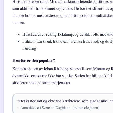
Historien kretser rundt Morran, en kontrollerende og litt desp
som aldri helt har kommet seg videre. De bor i et slitent hus og
blander humor med tristesse og har blitt rost for sin realistisk
bunnen.
Huset deres er i dårlig forfatning, og de sliter ofte med
I filmen “En skänk från ovan” brenner huset ned, og de flyt
handling).
Hvorfor er den populær?
Kombinasjonen av Johan Rheborgs skuespill som Morran og Ro
dynamikk som seerne ikke har sett før. Serien har blitt en kult
sirkulerer bredt på strømmetjenester.
“Det er noe rått og ekte ved karakterene som gjør at man ler
– Anmeldelse i Svenska Dagbladet (kulturseksjonen)