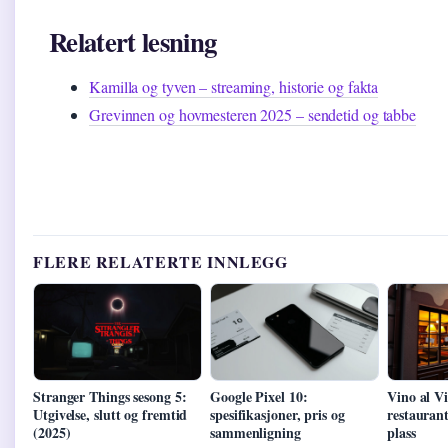
Relatert lesning
Kamilla og tyven – streaming, historie og fakta
Grevinnen og hovmesteren 2025 – sendetid og tabbe
FLERE RELATERTE INNLEGG
Stranger Things sesong 5:
Google Pixel 10:
Vino al Vi
Utgivelse, slutt og fremtid
spesifikasjoner, pris og
restauran
(2025)
sammenligning
plass