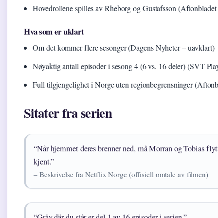
Hovedrollene spilles av Rheborg og Gustafsson (Aftonbladet –
Hva som er uklart
Om det kommer flere sesonger (Dagens Nyheter – uavklart)
Nøyaktig antall episoder i sesong 4 (6 vs. 16 deler) (SVT Pla
Full tilgjengelighet i Norge uten regionbegrensninger (Afton
Sitater fra serien
“Når hjemmet deres brenner ned, må Morran og Tobias flytte
kjent.”
– Beskrivelse fra Netflix Norge (offisiell omtale av filmen)
“Gräv där du står er del 1 av 16 episoder i serien.”