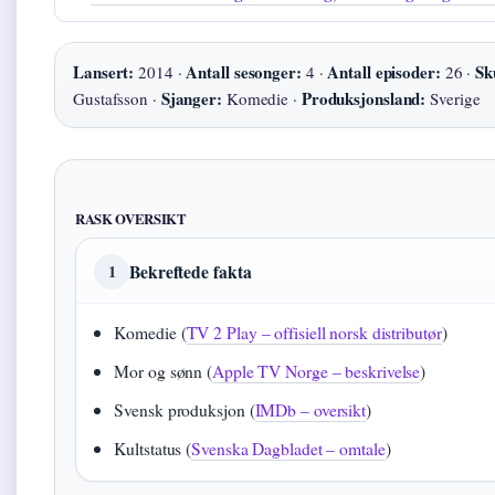
Lansert:
Antall sesonger:
Antall episoder:
Sk
2014 ·
4 ·
26 ·
Sjanger:
Produksjonsland:
Gustafsson ·
Komedie ·
Sverige
RASK OVERSIKT
Bekreftede fakta
1
Komedie (
TV 2 Play – offisiell norsk distributør
)
Mor og sønn (
Apple TV Norge – beskrivelse
)
Svensk produksjon (
IMDb – oversikt
)
Kultstatus (
Svenska Dagbladet – omtale
)