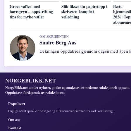
Grove vafler med
Slik fikser du papirstopp i
Beste
havregryn – oppskrift og
skriveren komplett
hjemmesi
tips for myke vafler
veiledning
2026: Top
abonneme
OM SKRIBENTEN
Sindre Berg Aas
Dekningen oppdateres gjennom dagen med åpen ki
NORGEBLIKK.NET
NorgeBlikk.net samler nyheter, guider og analyser i et moderne redaksjonelt oppsett.
Oppdateres fortlopende av redaksjonen.
Populaert
Daglige redaksjonelle briefinger og tillitsressurser, kuratert for rask verifisering.
Om oss
Kontakt