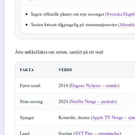
Ingen offisielle planer om nye sesonger (
Svenska Dagbl
Serien fortsatt tilgjengelig på strømmetjenester (
Aftonbla
Åtte nøkkelfakta om serien, samlet på ett sted:
FAKTA
VERDI
Først sendt
2014 (
Dagens Nyheter – omtale
)
Siste sesong
2024 (
Netflix Norge – periode
)
Sjanger
Komedie, drama (
Apple TV Norge – sja
Land
Sverige (
SVT Play – opprinnelse
)