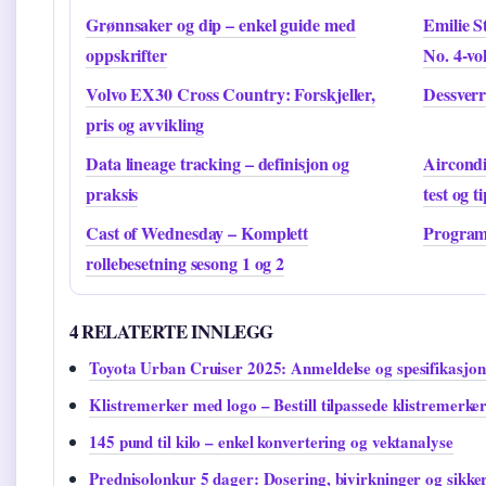
Grønnsaker og dip – enkel guide med
Emilie S
oppskrifter
No. 4-vo
Volvo EX30 Cross Country: Forskjeller,
Dessverr
pris og avvikling
Data lineage tracking – definisjon og
Aircondi
praksis
test og t
Cast of Wednesday – Komplett
Programl
rollebesetning sesong 1 og 2
4 RELATERTE INNLEGG
Toyota Urban Cruiser 2025: Anmeldelse og spesifikasjon
Klistremerker med logo – Bestill tilpassede klistremerker
145 pund til kilo – enkel konvertering og vektanalyse
Prednisolonkur 5 dager: Dosering, bivirkninger og sikke