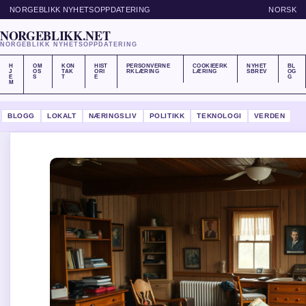
NORGEBLIKK NYHETSOPPDATERING
NORSK
NORGEBLIKK.NET
NORGEBLIKK NYHETSOPPDATERING
H
OM
KON
HIST
PERSONVERNE
COOKIEERK
NYHET
BL
J
OS
TAK
ORI
RKLÆRING
LÆRING
SBREV
OG
E
S
T
E
G
M
BLOGG
LOKALT
NÆRINGSLIV
POLITIKK
TEKNOLOGI
VERDEN