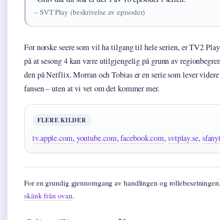
– SVT Play (beskrivelse av episoder)
For norske seere som vil ha tilgang til hele serien, er TV2 P
på at sesong 4 kan være utilgjengelig på grunn av regionbegren
den på Netflix. Morran och Tobias er en serie som lever videre 
fansen – uten at vi vet om det kommer mer.
FLERE KILDER
tv.apple.com
,
youtube.com
,
facebook.com
,
svtplay.se
,
sfan
For en grundig gjennomgang av handlingen og rollebesetningen
skänk från ovan
.