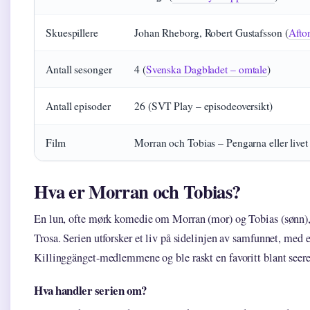
Skuespillere
Johan Rheborg, Robert Gustafsson (
Afton
Antall sesonger
4 (
Svenska Dagbladet – omtale
)
Antall episoder
26 (SVT Play – episodeoversikt)
Film
Morran och Tobias – Pengarna eller livet
Hva er Morran och Tobias?
En lun, ofte mørk komedie om Morran (mor) og Tobias (sønn), 
Trosa. Serien utforsker et liv på sidelinjen av samfunnet, med 
Killinggänget-medlemmene og ble raskt en favoritt blant seere 
Hva handler serien om?