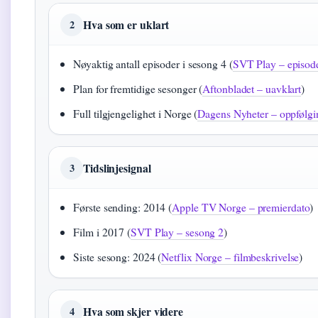
Hva som er uklart
2
Nøyaktig antall episoder i sesong 4 (
SVT Play – episode
Plan for fremtidige sesonger (
Aftonbladet – uavklart
)
Full tilgjengelighet i Norge (
Dagens Nyheter – oppfølgi
Tidslinjesignal
3
Første sending: 2014 (
Apple TV Norge – premierdato
)
Film i 2017 (
SVT Play – sesong 2
)
Siste sesong: 2024 (
Netflix Norge – filmbeskrivelse
)
Hva som skjer videre
4