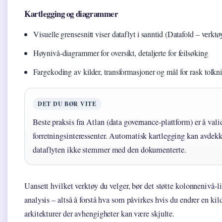
Kartlegging og diagrammer
Visuelle grensesnitt viser dataflyt i sanntid (Datafold – verktøy
Høynivå-diagrammer for oversikt, detaljerte for feilsøking
Fargekoding av kilder, transformasjoner og mål for rask tolkn
DET DU BØR VITE
Beste praksis fra Atlan (data governance-plattform) er å val
forretningsinteressenter. Automatisk kartlegging kan avdekk
dataflyten ikke stemmer med den dokumenterte.
Uansett hvilket verktøy du velger, bør det støtte kolonnenivå-
analysis – altså å forstå hva som påvirkes hvis du endrer en kil
arkitekturer der avhengigheter kan være skjulte.