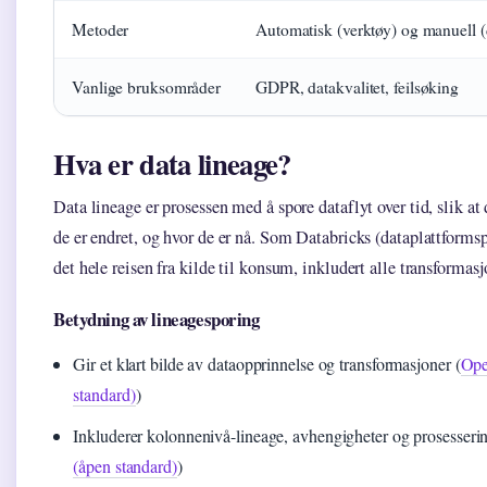
Metoder
Automatisk (verktøy) og manuell 
Vanlige bruksområder
GDPR, datakvalitet, feilsøking
Hva er data lineage?
Data lineage er prosessen med å spore dataflyt over tid, slik at
de er endret, og hvor de er nå. Som Databricks (dataplattformsp
det hele reisen fra kilde til konsum, inkludert alle transformas
Betydning av lineagesporing
Gir et klart bilde av dataopprinnelse og transformasjoner (
Ope
standard)
)
Inkluderer kolonnenivå-lineage, avhengigheter og prosesserin
(åpen standard)
)