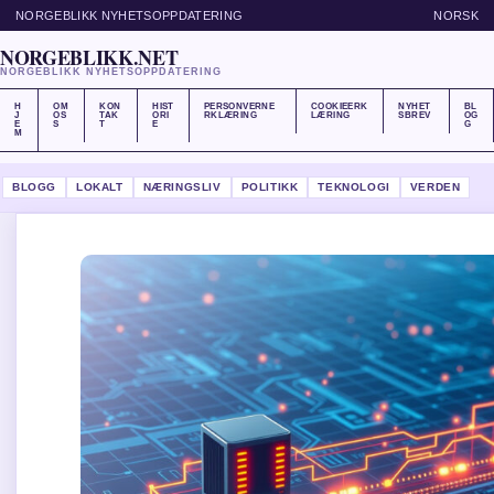
NORGEBLIKK NYHETSOPPDATERING
NORSK
NORGEBLIKK.NET
NORGEBLIKK NYHETSOPPDATERING
H
OM
KON
HIST
PERSONVERNE
COOKIEERK
NYHET
BL
J
OS
TAK
ORI
RKLÆRING
LÆRING
SBREV
OG
E
S
T
E
G
M
BLOGG
LOKALT
NÆRINGSLIV
POLITIKK
TEKNOLOGI
VERDEN