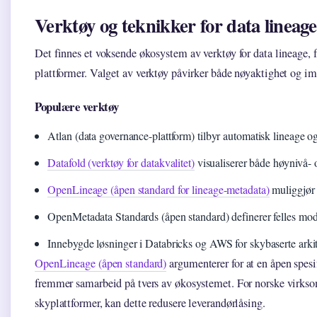
Verktøy og teknikker for data lineage
Det finnes et voksende økosystem av verktøy for data lineage, 
plattformer. Valget av verktøy påvirker både nøyaktighet og i
Populære verktøy
Atlan (data governance-plattform) tilbyr automatisk lineage 
Datafold (verktøy for datakvalitet)
visualiserer både høynivå- o
OpenLineage (åpen standard for lineage-metadata)
muliggjør i
OpenMetadata Standards (åpen standard) definerer felles mode
Innebygde løsninger i Databricks og AWS for skybaserte arki
OpenLineage (åpen standard)
argumenterer for at en åpen spesi
fremmer samarbeid på tvers av økosystemet. For norske virkso
skyplattformer, kan dette redusere leverandørlåsing.