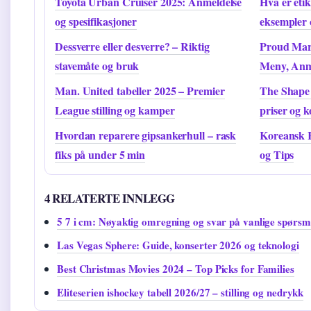
Toyota Urban Cruiser 2025: Anmeldelse
Hva er eti
og spesifikasjoner
eksempler 
Dessverre eller desverre? – Riktig
Proud Mary
stavemåte og bruk
Meny, Anm
Man. United tabeller 2025 – Premier
The Shape 
League stilling og kamper
priser og k
Hvordan reparere gipsankerhull – rask
Koreansk R
fiks på under 5 min
og Tips
4 RELATERTE INNLEGG
5 7 i cm: Nøyaktig omregning og svar på vanlige spørsm
Las Vegas Sphere: Guide, konserter 2026 og teknologi
Best Christmas Movies 2024 – Top Picks for Families
Eliteserien ishockey tabell 2026/27 – stilling og nedrykk