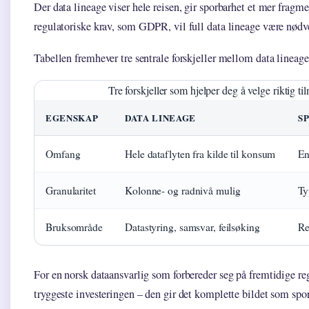
Der data lineage viser hele reisen, gir sporbarhet et mer fragmen
regulatoriske krav, som GDPR, vil full data lineage være nødv
Tabellen fremhever tre sentrale forskjeller mellom data lineage
Tre forskjeller som hjelper deg å velge riktig t
EGENSKAP
DATA LINEAGE
S
Omfang
Hele dataflyten fra kilde til konsum
En
Granularitet
Kolonne- og radnivå mulig
Ty
Bruksområde
Datastyring, samsvar, feilsøking
Re
For en norsk dataansvarlig som forbereder seg på fremtidige reg
tryggeste investeringen – den gir det komplette bildet som spor