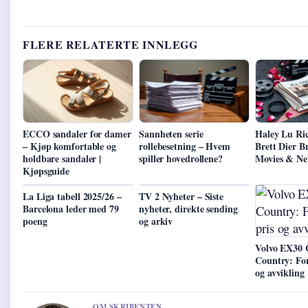
FLERE RELATERTE INNLEGG
ECCO sandaler for damer
Sannheten serie
Haley Lu Ri
– Kjøp komfortable og
rollebesetning – Hvem
Brett Dier B
holdbare sandaler |
spiller hovedrollene?
Movies & Ne
Kjøpsguide
La Liga tabell 2025/26 –
TV 2 Nyheter – Siste
Barcelona leder med 79
nyheter, direkte sending
poeng
og arkiv
Volvo EX30 
Country: Fors
og avvikling
OM SKRIBENTEN