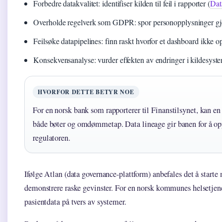
Forbedre datakvalitet: identifiser kilden til feil i rapporter (
Data
Overholde regelverk som GDPR: spor personopplysninger g
Feilsøke datapipelines: finn raskt hvorfor et dashboard ikke o
Konsekvensanalyse: vurder effekten av endringer i kildesyst
HVORFOR DETTE BETYR NOE
For en norsk bank som rapporterer til Finanstilsynet, kan en 
både bøter og omdømmetap. Data lineage gir banen for å oppd
regulatoren.
Ifølge Atlan (data governance-plattform) anbefales det å starte m
demonstrere raske gevinster. For en norsk kommunes helsetjene
pasientdata på tvers av systemer.