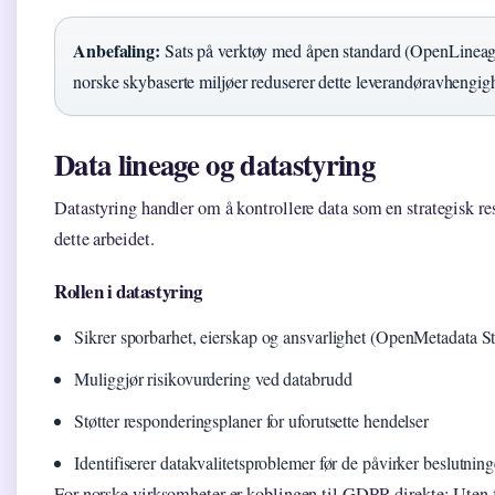
Anbefaling:
Sats på verktøy med åpen standard (OpenLineage
norske skybaserte miljøer reduserer dette leverandøravhengig
Data lineage og datastyring
Datastyring handler om å kontrollere data som en strategisk res
dette arbeidet.
Rollen i datastyring
Sikrer sporbarhet, eierskap og ansvarlighet (OpenMetadata S
Muliggjør risikovurdering ved databrudd
Støtter responderingsplaner for uforutsette hendelser
Identifiserer datakvalitetsproblemer før de påvirker beslutning
For norske virksomheter er koblingen til GDPR direkte: Uten f