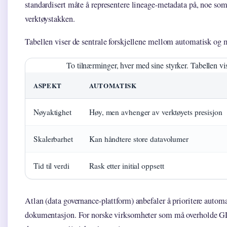
standardisert måte å representere lineage-metadata på, noe som r
verktøystakken.
Tabellen viser de sentrale forskjellene mellom automatisk og 
To tilnærminger, hver med sine styrker. Tabellen vise
ASPEKT
AUTOMATISK
Nøyaktighet
Høy, men avhenger av verktøyets presisjon
Skalerbarhet
Kan håndtere store datavolumer
Tid til verdi
Rask etter initial oppsett
Atlan (data governance-plattform) anbefaler å prioritere autom
dokumentasjon. For norske virksomheter som må overholde GD