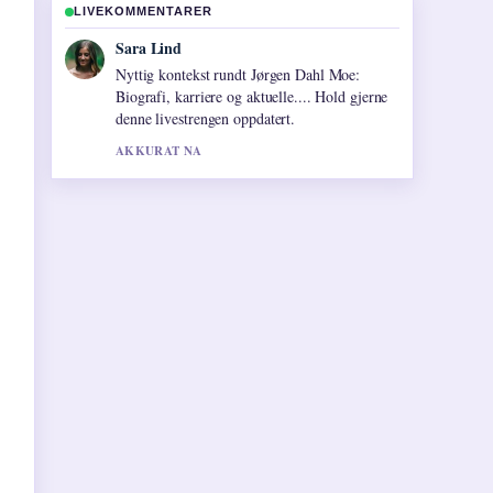
LIVEKOMMENTARER
Ingrid Nilsen
Dekningen av Side om side: sesong 11,
hvorfor serien... oppleves solid og lett a folge.
3 MIN SIDEN