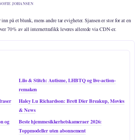
V SOFIE JOHANSEN
r inn på et blunk, mens andre tar evigheter. Sjansen er stor for at en
er 70 % av all internettrafikk leveres allerede via CDN-er.
Lilo & Stitch: Autisme, LHBTQ og live-action-
remaken
fraser
Haley Lu Richardson: Brett Dier Breakup, Movies
& News
on og
Beste hjemmesikkerhetskameraer 2026:
Toppmodeller uten abonnement