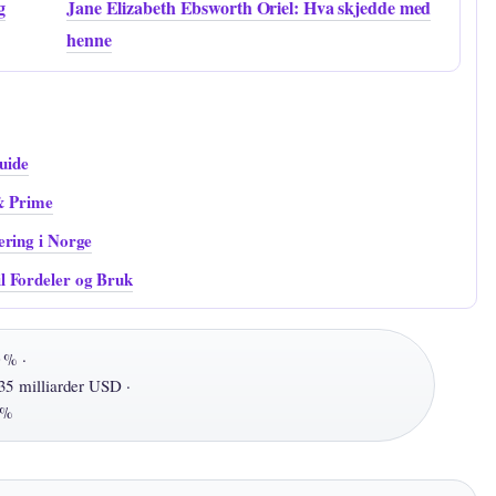
g
Jane Elizabeth Ebsworth Oriel: Hva skjedde med
henne
uide
 & Prime
ering i Norge
l Fordeler og Bruk
 % ·
35 milliarder USD ·
 %