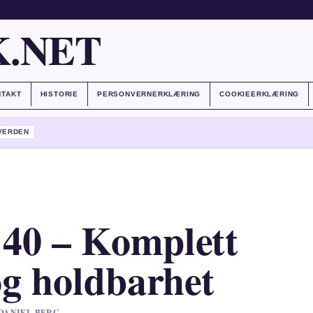
.NET
NTAKT
HISTORIE
PERSONVERNERKLÆRING
COOKIEERKLÆRING
VERDEN
 40 – Komplett
 og holdbarhet
 DANIEL BERG