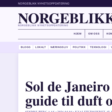
NORGEBLIKK NYHETSOPPDATERING
NORGEBLIKK
NORGEBLIKK NYHETSOPPDATERING
HJEM
OM OSS
KO
BLOGG
LOKALT
NÆRINGSLIV
POLITIKK
TEKNOLOGI
Sol de Janeiro
guide til duft
SINDRE BERG AAS • 2026-04-04 • KVALITETSSIKRET AV