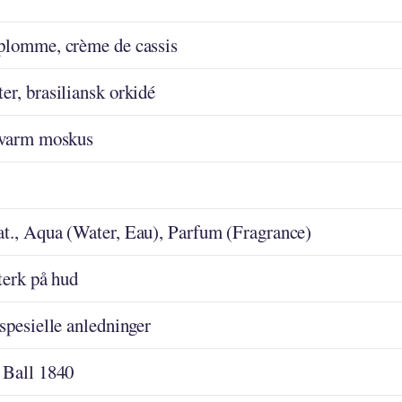
plomme, crème de cassis
r, brasiliansk orkidé
 varm moskus
t., Aqua (Water, Eau), Parfum (Fragrance)
terk på hud
spesielle anledninger
 Ball 1840