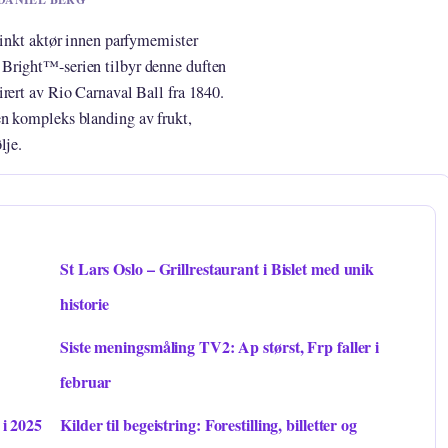
tinkt aktør innen parfymemister
Bright™-serien tilbyr denne duften
rert av Rio Carnaval Ball fra 1840.
en kompleks blanding av frukt,
lje.
St Lars Oslo – Grillrestaurant i Bislet med unik
historie
Siste meningsmåling TV2: Ap størst, Frp faller i
februar
i 2025
Kilder til begeistring: Forestilling, billetter og