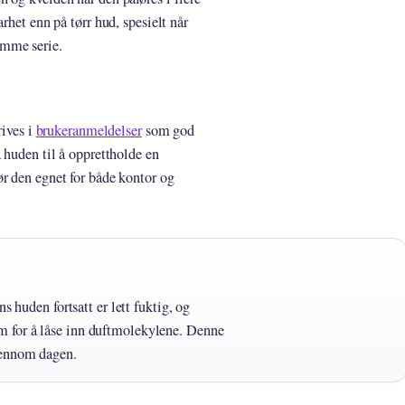
rhet enn på tørr hud, spesielt når
amme serie.
rives i
brukeranmeldelser
som god
 huden til å opprettholde en
r den egnet for både kontor og
s huden fortsatt er lett fuktig, og
 for å låse inn duftmolekylene. Denne
jennom dagen.