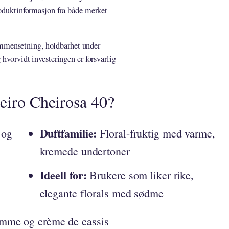
produktinformasjon fra både merket
mmensetning, holdbarhet under
 hvorvidt investeringen er forsvarlig
neiro Cheirosa 40?
Duftfamilie:
 og
Floral-fruktig med varme,
kremede undertoner
Ideell for:
Brukere som liker rike,
elegante florals med sødme
omme og crème de cassis