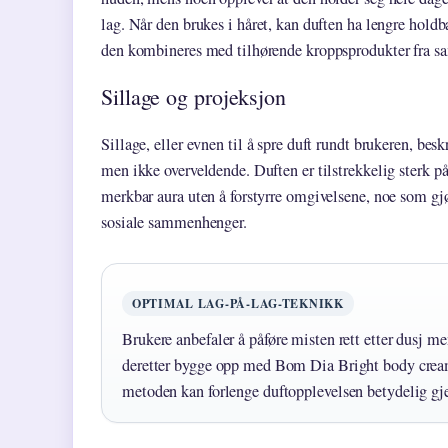
lag. Når den brukes i håret, kan duften ha lengre holdba
den kombineres med tilhørende kroppsprodukter fra s
Sillage og projeksjon
Sillage, eller evnen til å spre duft rundt brukeren, besk
men ikke overveldende. Duften er tilstrekkelig sterk på
merkbar aura uten å forstyrre omgivelsene, noe som gjø
sosiale sammenhenger.
OPTIMAL LAG-PÅ-LAG-TEKNIKK
Brukere anbefaler å påføre misten rett etter dusj men
deretter bygge opp med Bom Dia Bright body cream
metoden kan forlenge duftopplevelsen betydelig g