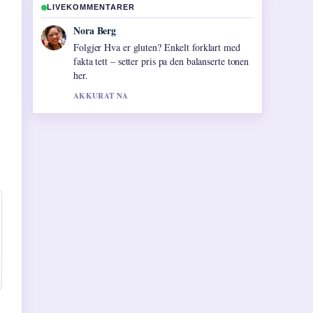
LIVEKOMMENTARER
Emil Johansen
Nyttig kontekst rundt Jan Erik Iversen –
torpedo, Exit-rolle og.... Hold gjerne denne
livestrengen oppdatert.
3 MIN SIDEN