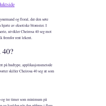
duktside
gourmand og floral, der den søte
hjerte av eksotiske blomster. I
serie, utvikler Cheirosa 40 seg mot
 fremfor rent lekent.
a 40?
ert på hudtype, applikasjonsmetode
orter skiller Cheirosa 40 seg ut som
 to og tre timer som minimum på
 og kvelden når den påføres i flere