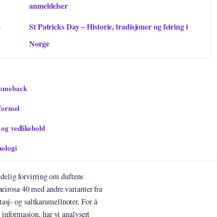
anmeldelser
e
St Patricks Day – Historie, tradisjoner og feiring i
Norge
comeback
 formel
 og vedlikehold
nologi
tydelig forvirring om duftens
heirosa 40 med andre varianter fra
asj- og saltkaramellnoter. For å
 informasjon, har vi analysert