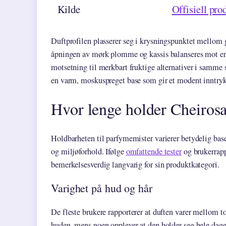
Kilde
Offisiell pro
Duftprofilen plasserer seg i krysningspunktet mellom 
åpningen av mørk plomme og kassis balanseres mot en 
motsetning til merkbart fruktige alternativer i samme 
en varm, moskuspreget base som gir et modent inntrykk
Hvor lenge holder Cheiros
Holdbarheten til parfymemister varierer betydelig bas
og miljøforhold. Ifølge
omfattende tester
og brukerrapp
bemerkelsesverdig langvarig for sin produktkategori.
Varighet på hud og hår
De fleste brukere rapporterer at duften varer mellom
huden, mens noen opplever at den holder seg hele dagen