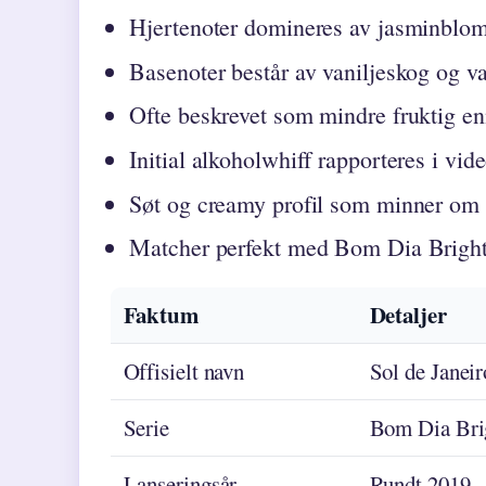
Hjertenoter domineres av jasminbloms
Basenoter består av vaniljeskog og 
Ofte beskrevet som mindre fruktig e
Initial alkoholwhiff rapporteres i vi
Søt og creamy profil som minner om
Matcher perfekt med Bom Dia Bright 
Faktum
Detaljer
Offisielt navn
Sol de Janei
Serie
Bom Dia Br
Lanseringsår
Rundt 2019