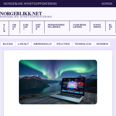
NORGEBLIKK NYHETSOPPDATERING
NORSK
NORGEBLIKK.NET
NORGEBLIKK NYHETSOPPDATERING
H
OM
KON
HIST
PERSONVERNE
COOKIEERK
NYHET
BL
J
OS
TAK
ORI
RKLÆRING
LÆRING
SBREV
OG
E
S
T
E
G
M
BLOGG
LOKALT
NÆRINGSLIV
POLITIKK
TEKNOLOGI
VERDEN