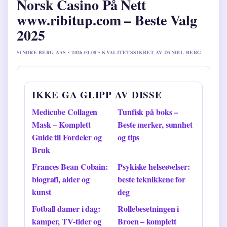
Norsk Casino På Nett
www.ribitup.com – Beste Valg
2025
SINDRE BERG AAS • 2026-04-08 • KVALITETSSIKRET AV DANIEL BERG
IKKE GA GLIPP AV DISSE
Medicube Collagen
Tunfisk på boks –
Mask – Komplett
Beste merker, sunnhet
Guide til Fordeler og
og tips
Bruk
Frances Bean Cobain:
Psykiske helseøvelser:
biografi, alder og
beste teknikkene for
kunst
deg
Fotball damer i dag:
Rollebesetningen i
kamper, TV-tider og
Broen – komplett