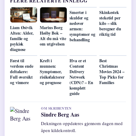
FLERE RELATERTE INNLEGG
Smerter i
Skinkestek
skulder og
steketid per
nedover
kilo – slik
Liam Østvik
Marius Borg
armen:
beregner du
Alten: Alder,
Høiby Bok –
symptomer og
riktig tid
familie og
Alt du må vite
behandling
psykisk
om utgivelsen
diagnose
Først til
Kreft i
Hva er et
Best
verdens ende
munnen:
Content
Christmas
deltakere:
Symptomer,
Delivery
Movies 2024 –
Full oversikt
risikofaktorer
Network
Top Picks for
og vinnere
og prognose
(CDN)? – En
Families
komplett
guide
OM SKRIBENTEN
Sindre Berg Aas
Dekningen oppdateres gjennom dagen med
åpen kildekontroll.