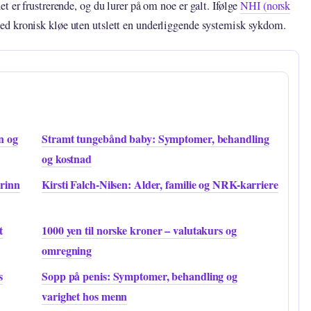
t er frustrerende, og du lurer på om noe er galt. Ifølge
NHI (norsk
d kronisk kløe uten utslett en underliggende systemisk sykdom.
n og
Stramt tungebånd baby: Symptomer, behandling
og kostnad
trinn
Kirsti Falch-Nilsen: Alder, familie og NRK-karriere
t
1000 yen til norske kroner – valutakurs og
omregning
s
Sopp på penis: Symptomer, behandling og
varighet hos menn