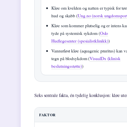
Kløe om kvelden og natten er typisk for tør
hud og skabb (
Ung.no (norsk ungdomsport
Kløe som kommer plutselig og er intens ka
tyde på systemisk sykdom (
Oslo
Hudlegesenter (spesialistklinikk)
)
Vannutløst kløe (aquagenic pruritus) kan v
tegn på blodsykdom (
VisualDx (klinisk
beslutningsstøtte)
)
Seks sentrale fakta, én tydelig konklusjon: kløe uten
FAKTOR