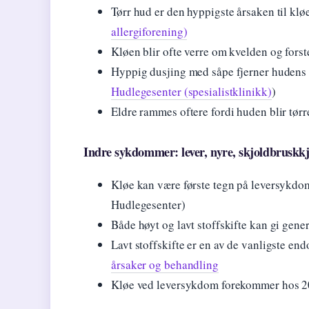
Tørr hud er den hyppigste årsaken til kløe
allergiforening)
Kløen blir ofte verre om kvelden og forst
Hyppig dusjing med såpe fjerner hudens n
Hudlegesenter (spesialistklinikk)
)
Eldre rammes oftere fordi huden blir tør
Indre sykdommer: lever, nyre, skjoldbruskkj
Kløe kan være første tegn på leversykdom
Hudlegesenter)
Både høyt og lavt stoffskifte kan gi gener
Lavt stoffskifte er en av de vanligste e
årsaker og behandling
Kløe ved leversykdom forekommer hos 2