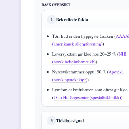
RASK OVERSIKT
Bekreftede fakta
1
Tørr hud er den hyppigste årsaken (
AAAA
(amerikansk allergiforening)
)
Leversykdom gir kløe hos 20–25 % (
NHI
(norsk helseinformatikk)
)
Nyresvikt rammer opptil 50 % (
Apotek1
(norsk apotekaktør)
)
Lymfom er kreftformen som oftest gir kløe
(
Oslo Hudlegesenter (spesialistklinikk)
)
Tidslinjesignal
3