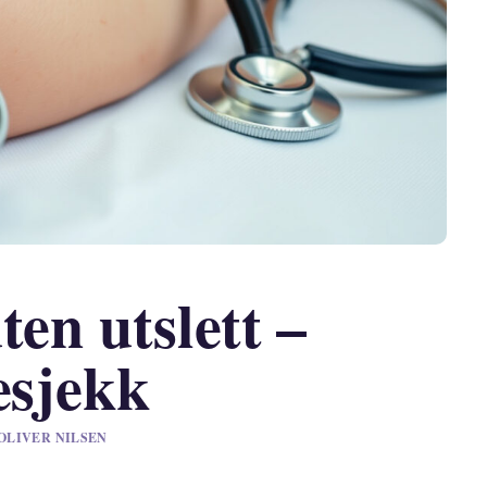
ten utslett –
esjekk
 OLIVER NILSEN