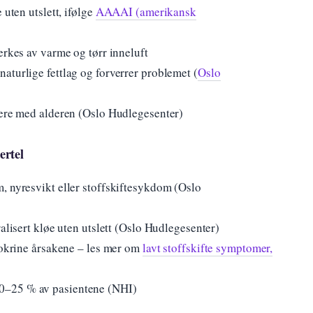
 uten utslett, ifølge
AAAAI (amerikansk
erkes av varme og tørr inneluft
aturlige fettlag og forverrer problemet (
Oslo
rere med alderen (Oslo Hudlegesenter)
ertel
, nyresvikt eller stoffskiftesykdom (Oslo
alisert kløe uten utslett (Oslo Hudlegesenter)
ndokrine årsakene – les mer om
lavt stoffskifte symptomer,
0–25 % av pasientene (NHI)