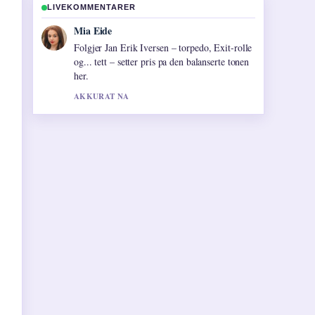
LIVEKOMMENTARER
Henrik Solberg
Nyttig kontekst rundt Coca-Cola Norge –
priser, tapping og eierskap. Hold gjerne denne
livestrengen oppdatert.
3 MIN SIDEN