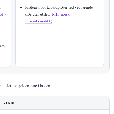
r
Fastlegen bør ta blodprøver ved vedvarende
al)
)
kløe uten utslett (
NHI (norsk
helseinformatikk)
)
n
ære
 utslett er sjelden bare i huden.
VERDI