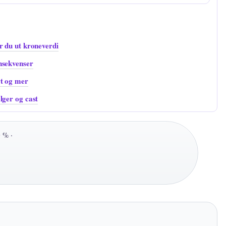
r du ut kroneverdi
nsekvenser
rt og mer
lger og cast
 % ·