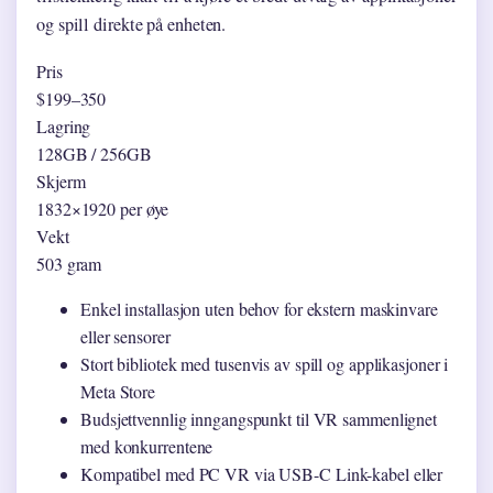
og spill direkte på enheten.
Pris
$199–350
Lagring
128GB / 256GB
Skjerm
1832×1920 per øye
Vekt
503 gram
Enkel installasjon uten behov for ekstern maskinvare
eller sensorer
Stort bibliotek med tusenvis av spill og applikasjoner i
Meta Store
Budsjettvennlig inngangspunkt til VR sammenlignet
med konkurrentene
Kompatibel med PC VR via USB-C Link-kabel eller