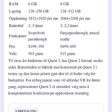
RAM
6 GB
8 GB
Lagring
128–256 GB
128–512 GB
Oppløsning
1832×1920 per øye
2064×2208 per øye
Batteritid
2–3 timer
2–2,2 timer
Svart-hvitt
Fargepassthrough, mixed
Funksjoner
passthrough
reality
Pris
$199–350
$499–650
Vekt
503 gram
515 gram
Til tross for fordelene til Quest 3, har Quest 2 fortsatt sterke
sider. Batteritiden er faktisk mer konsistent på Quest 2 i
tester, og den lavere prisen gjør den til et bedre valg for
budsjetter. For nybegynnere som vil utforske VR for første
gang, representerer Quest 2 et utmerket valg uten å
kompromittere kvaliteten på opplevelsen vesentlig.
ANBEFALING