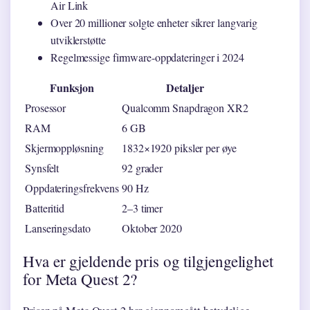
Air Link
Over 20 millioner solgte enheter sikrer langvarig
utviklerstøtte
Regelmessige firmware-oppdateringer i 2024
Funksjon
Detaljer
Prosessor
Qualcomm Snapdragon XR2
RAM
6 GB
Skjermoppløsning
1832×1920 piksler per øye
Synsfelt
92 grader
Oppdateringsfrekvens
90 Hz
Batteritid
2–3 timer
Lanseringsdato
Oktober 2020
Hva er gjeldende pris og tilgjengelighet
for Meta Quest 2?