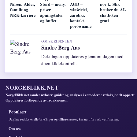
Nilsen: Alder,
Stord – meny,
AGD –
nor k: Slik
familie og
priser,
właściciel,
bruker du AI-
NRK-karriere
åpningstider
zarobki,
chatboten
og buffet
kontakt,
grati
porównanie
OM SKRIBENTEN
Sindre Berg Aas
Dekningen oppdateres gjennom dagen med
åpen kildekontroll.
NORGEBLIKK.NET
NorgeBlikk.net samler nyheter, guider og analyser i et moderne redaksjonelt oppsett.
Oppdateres fortlopende av redaksjonen.
Populaert
Daglige redaksjonelle briefinger og tillitsressurser, kuratert for rask verifisering.
Om oss
Kontakt