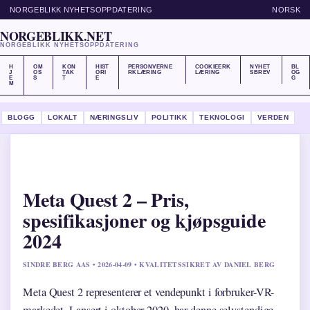
NORGEBLIKK NYHETSOPPDATERING
NORSK
NORGEBLIKK.NET
NORGEBLIKK NYHETSOPPDATERING
H
OM
KON
HIST
PERSONVERNE
COOKIEERK
NYHET
BL
J
OS
TAK
ORI
RKLÆRING
LÆRING
SBREV
OG
E
S
T
E
G
M
BLOGG
LOKALT
NÆRINGSLIV
POLITIKK
TEKNOLOGI
VERDEN
Meta Quest 2 – Pris,
spesifikasjoner og kjøpsguide
2024
SINDRE BERG AAS • 2026-04-09 • KVALITETSSIKRET AV DANIEL BERG
Meta Quest 2 representerer et vendepunkt i forbruker-VR-