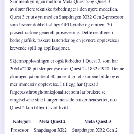
Sammenligningen mellom Meta Quest 2 og Quest 3
avslører flere tekniske forbedringer i den nyere modellen.
Quest 3 er utstyrt med en Snapdragon XR2 Gen 2-prosessor
som leverer dobbelt så høy GPU-ytelse og omtrent 30
prosent raskere generell prosessering. Dette resulterer i
bedre grafikk, raskere lastetider og en jevnere opplevelse i
krevende spill og applikasjoner.
Skjermoppløsningen er også forbedret i Quest 3, som har
2064×2208 piksler per øye mot Quest 2s 1832×1920. Denne
økningen på omtrent 30 prosent gir et skarpere bilde og en
mer immersiv opplevelse. I tillegg har Quest 3
fargepassthrough-funksjonalitet som lar brukere se
omgivelsene sine i farger mens de bruker headsettet, noe
Quest 2 kun tilbyr i svart-hvitt.
Kategori
Meta Quest 2
Meta Quest 3
Prosessor
Snapdragon XR2
Snapdragon XR2 Gen 2