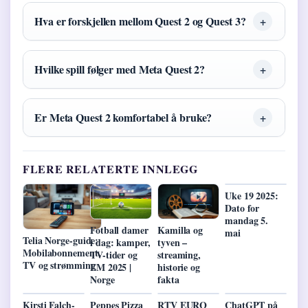
Hva er forskjellen mellom Quest 2 og Quest 3?
Hvilke spill følger med Meta Quest 2?
Er Meta Quest 2 komfortabel å bruke?
FLERE RELATERTE INNLEGG
Uke 19 2025:
Dato for
mandag 5.
Fotball damer
Kamilla og
mai
Telia Norge-guide:
i dag: kamper,
tyven –
Mobilabonnement,
TV-tider og
streaming,
TV og strømming
EM 2025 |
historie og
Norge
fakta
Kirsti Falch-
Peppes Pizza
RTV EURO
ChatGPT på