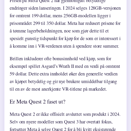
Prisen på Meta Quest 2 har gjennomgått betydelige
endringer siden lanseringen. I 2024 selges 128GB-versjonen
for omtrent 199 dollar, mens 256GB-modellen ligger i
prisområdet 299 til 350 dollar. Meta har redusert prisene for
å tømme lagerbeholdningen, noe som gjør dette til et
spesielt gunstig tidspunkt for kjøp for de som er interessert i
å komme inn i VR-verdenen uten å spendere store summer.
Brillen inkluderer ofte bonusinnhold ved kjøp, som for
eksempel spillet Asgard’s Wrath II med en verdi på omtrent
59 dollar. Dette extra innholdet øker den generelle verdien
av kjøpet betydelig og gir nye brukere umiddelbar tilgang
til en av de mest anerkjente VR-titlene på markedet.
Er Meta Quest 2 faset ut?
Meta Quest 2 er ikke offisielt avsluttet som produkt i 2024.
Selv om nyere modeller som Quest 3 har overtatt fokus,
fortsetter Meta å selge Quest 2 for å bli kvitt eksisterende