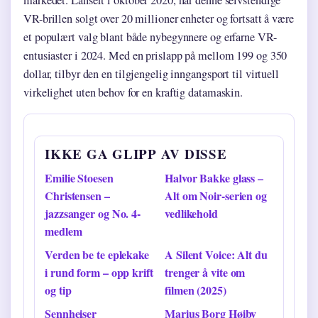
markedet. Lansert i oktober 2020, har denne selvstendige
VR-brillen solgt over 20 millioner enheter og fortsatt å være
et populært valg blant både nybegynnere og erfarne VR-
entusiaster i 2024. Med en prislapp på mellom 199 og 350
dollar, tilbyr den en tilgjengelig inngangsport til virtuell
virkelighet uten behov for en kraftig datamaskin.
IKKE GA GLIPP AV DISSE
Emilie Stoesen
Halvor Bakke glass –
Christensen –
Alt om Noir-serien og
jazzsanger og No. 4-
vedlikehold
medlem
Verden be te eplekake
A Silent Voice: Alt du
i rund form – opp krift
trenger å vite om
og tip
filmen (2025)
Sennheiser
Marius Borg Høiby