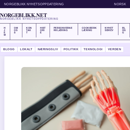
NORGEBLIKK NYHETSOPPDATERING
NORSK
NORGEBLIKK.NET
NORGEBLIKK NYHETSOPPDATERING
H
OM
KON
HIST
PERSONVERNE
COOKIEERK
NYHET
BL
J
OS
TAK
ORI
RKLÆRING
LÆRING
SBREV
OG
E
S
T
E
G
M
BLOGG
LOKALT
NÆRINGSLIV
POLITIKK
TEKNOLOGI
VERDEN