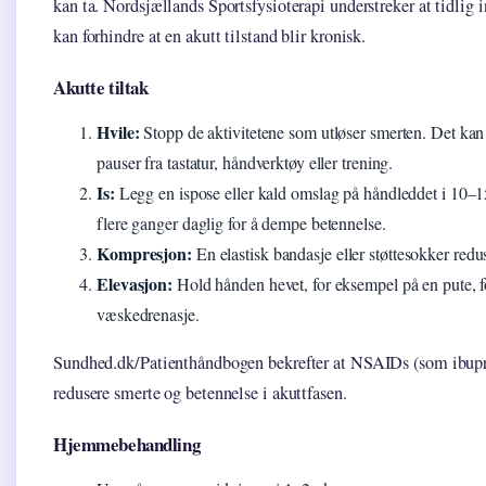
kan ta. Nordsjællands Sportsfysioterapi understreker at tidlig 
kan forhindre at en akutt tilstand blir kronisk.
Akutte tiltak
Hvile:
Stopp de aktivitetene som utløser smerten. Det kan 
pauser fra tastatur, håndverktøy eller trening.
Is:
Legg en ispose eller kald omslag på håndleddet i 10–1
flere ganger daglig for å dempe betennelse.
Kompresjon:
En elastisk bandasje eller støttesokker redu
Elevasjon:
Hold hånden hevet, for eksempel på en pute, 
væskedrenasje.
Sundhed.dk/Patienthåndbogen bekrefter at NSAIDs (som ibupr
redusere smerte og betennelse i akuttfasen.
Hjemmebehandling