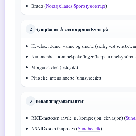
Brudd (
Nordsjællands Sportsfysioterapi
)
Symptomer å være oppmerksom på
2
Hevelse, rødme, varme og smerte (særlig ved senebeten
Nummenhet i tommel/pekefinger (karpaltunnelsyndrom
Morgenstivhet (leddgikt)
Plutselig, intens smerte (urinsyregikt)
Behandlingsalternativer
3
RICE-metoden (hvile, is, kompresjon, elevasjon) (
Sund
NSAIDs som ibuprofen (
Sundhed.dk
)