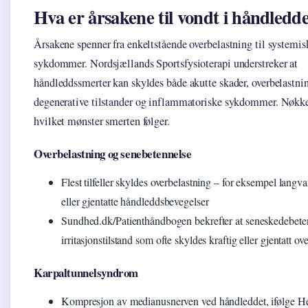
Hva er årsakene til vondt i håndledd
Årsakene spenner fra enkeltstående overbelastning til systemis
sykdommer. Nordsjællands Sportsfysioterapi understreker at
håndleddssmerter kan skyldes både akutte skader, overbelastni
degenerative tilstander og inflammatoriske sykdommer. Nøkkel
hvilket mønster smerten følger.
Overbelastning og senebetennelse
Flest tilfeller skyldes overbelastning – for eksempel langv
eller gjentatte håndleddsbevegelser
Sundhed.dk/Patienthåndbogen bekrefter at seneskedebeten
irritasjonstilstand som ofte skyldes kraftig eller gjentatt ov
Karpaltunnelsyndrom
Kompresjon av medianusnerven ved håndleddet, ifølge He