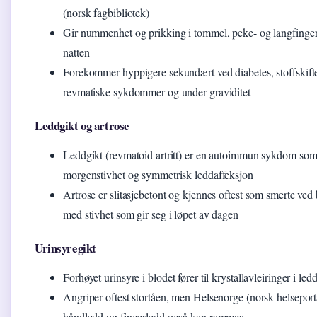
(norsk fagbibliotek)
Gir nummenhet og prikking i tommel, peke- og langfinger
natten
Forekommer hyppigere sekundært ved diabetes, stoffskif
revmatiske sykdommer og under graviditet
Leddgikt og artrose
Leddgikt (revmatoid artritt) er en autoimmun sykdom som
morgenstivhet og symmetrisk leddaffeksjon
Artrose er slitasjebetont og kjennes oftest som smerte ved 
med stivhet som gir seg i løpet av dagen
Urinsyregikt
Forhøyet urinsyre i blodet fører til krystallavleiringer i led
Angriper oftest stortåen, men Helsenorge (norsk helseporta
håndledd og fingerledd også kan rammes