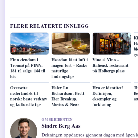
FLERE RELATERTE INNLEGG
Ki
Ha
bi
gr
Finn eiendom i
Hvordan få ut luft i
Vino al Vino –
Tromsø på FINN:
magen fort – Raske
Italiensk restaurant
181 til salgs, 144 til
naturlige
på Holbergs plass
leie
lindringstips
Oversette
Haley Lu
Hva er identitet?
Ti
nederlandsk til
Richardson: Brett
Definisjon,
Be
norsk: beste verktøy
Dier Breakup,
eksempler og
at
og kulturelle tips
Movies & News
forklaring
OM SKRIBENTEN
Sindre Berg Aas
Dekningen oppdateres gjennom dagen med åpen ki