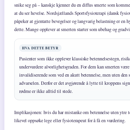
snike seg på – kanskje kjenner du en diffus smerte som kommer
at du ser hevelse. Nordsjællands Sportsfysioterapi (dansk fysio
påpeker at gjentatte bevegelser og langvarig belastning er en hy
dette. Mange opplever at smerten starter som ubehag og gradvis
HVA DETTE BETYR
Pasienter som ikke opplever klassiske betennelsestegn, risik
undervurdere alvorlighetsgraden. For dem kan smerten være
invalidiserende som ved en akutt betennelse, men uten den 
advarselen. Derfor er det avgjørende å lytte til kroppens sign
rødme er ikke alltid til stede.
Implikasjonen: hvis du har mistanke om betennelse uten ytre t
likevel oppsøke lege eller fysioterapeut for å få en vurdering.