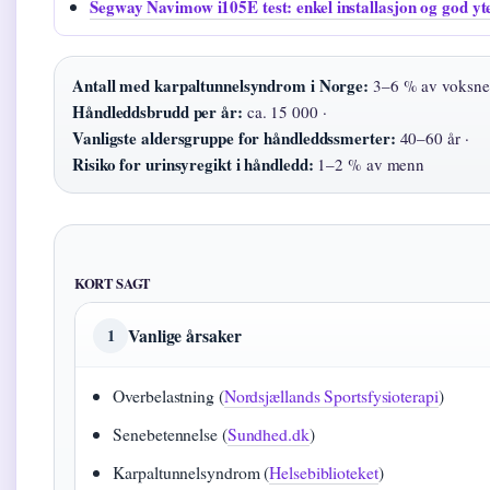
Segway Navimow i105E test: enkel installasjon og god yt
Antall med karpaltunnelsyndrom i Norge:
3–6 % av voksne
Håndleddsbrudd per år:
ca. 15 000 ·
Vanligste aldersgruppe for håndleddssmerter:
40–60 år ·
Risiko for urinsyregikt i håndledd:
1–2 % av menn
KORT SAGT
Vanlige årsaker
1
Overbelastning (
Nordsjællands Sportsfysioterapi
)
Senebetennelse (
Sundhed.dk
)
Karpaltunnelsyndrom (
Helsebiblioteket
)