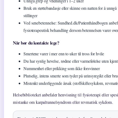
Unngå grep og vridninger i 1–2 uker
Bruk en støttebandasje eller skinne om natten for å unngå
stillinger
Ved senebetennelse: Sundhed.dk/Patienthåndbogen anbef
fysioterapeutisk behandling dersom betennelsen varer over
Når bør du kontakte lege?
Smertene varer i mer enn to uker til tross for hvile
Du har synlig hevelse, rødme eller varmefølelse uten kjent
Nummenhet eller prikking som ikke forsvinner
Plutselig, intens smerte som tyder på urinsyregikt eller br
Mistenkt underliggende årsak (stoffskiftesykdom, revmat
Helsebiblioteket anbefaler henvisning til fysioterapi eller spesi
mistanke om karpaltunnelsyndrom eller revmatisk sykdom.