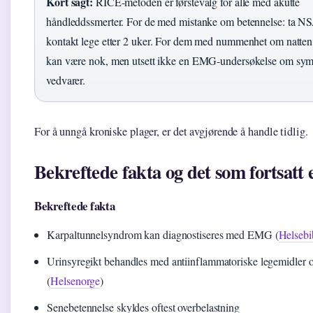
Kort sagt:
RICE-metoden er førstevalg for alle med akutte
håndleddssmerter. For de med mistanke om betennelse: ta N
kontakt lege etter 2 uker. For dem med nummenhet om natten
kan være nok, men utsett ikke en EMG-undersøkelse om sy
vedvarer.
For å unngå kroniske plager, er det avgjørende å handle tidlig.
Bekreftede fakta og det som fortsatt 
Bekreftede fakta
Karpaltunnelsyndrom kan diagnostiseres med EMG (
Helsebi
Urinsyregikt behandles med antiinflammatoriske legemidler o
(
Helsenorge
)
Senebetennelse skyldes oftest overbelastning