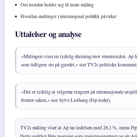
Om trenden holder seg til neste måling
Hvordan endringer i internasjonal politikk påvirker
Uttalelser og analyse
«Målingen viser en tydelig dreining mot venstresiden. Ap ha
som tidligere sto på gjerdet,» sier TV2s politiske komment
«Det er tydelig at velgerne reagerer på internasjonale utspil
fronter saken,» sier Sylvi Listhaug (Frp-leder).
TV2s måling viser at Ap tar ledelsen med 26,1 %, mens Frp 
Dette svekker Frps posisjon som regjeringspartner og gir Ap 