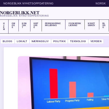
NORGEBLIKK NYHETSOPPDATERING
NORSK
NORGEBLIKK.NET
NORGEBLIKK NYHETSOPPDATERING
H
OM
KON
HIST
PERSONVERNE
COOKIEERK
NYHET
BL
J
OS
TAK
ORI
RKLÆRING
LÆRING
SBREV
OG
E
S
T
E
G
M
BLOGG
LOKALT
NÆRINGSLIV
POLITIKK
TEKNOLOGI
VERDEN