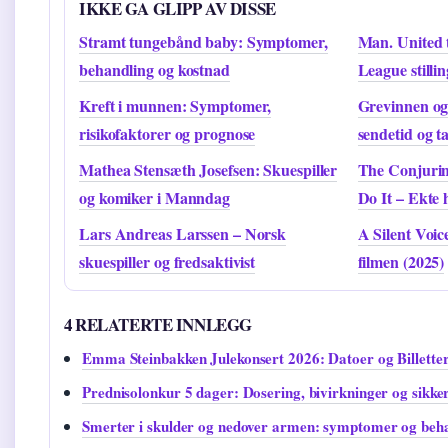
IKKE GA GLIPP AV DISSE
Stramt tungebånd baby: Symptomer,
Man. United 
behandling og kostnad
League stilli
Kreft i munnen: Symptomer,
Grevinnen og
risikofaktorer og prognose
sendetid og t
Mathea Stensæth Josefsen: Skuespiller
The Conjuri
og komiker i Manndag
Do It – Ekte h
Lars Andreas Larssen – Norsk
A Silent Voic
skuespiller og fredsaktivist
filmen (2025)
4 RELATERTE INNLEGG
Emma Steinbakken Julekonsert 2026: Datoer og Billette
Prednisolonkur 5 dager: Dosering, bivirkninger og sikke
Smerter i skulder og nedover armen: symptomer og beh