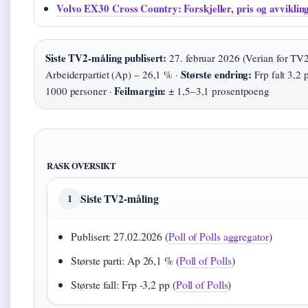
Volvo EX30 Cross Country: Forskjeller, pris og avviklin
Siste TV2-måling publisert:
27. februar 2026 (Verian for TV2
Største endring:
Arbeiderpartiet (Ap) – 26,1 % ·
Frp falt 3,2
Feilmargin:
1000 personer ·
± 1,5–3,1 prosentpoeng
RASK OVERSIKT
Siste TV2-måling
1
Publisert: 27.02.2026 (
Poll of Polls aggregator
)
Største parti: Ap 26,1 % (
Poll of Polls
)
Største fall: Frp -3,2 pp (
Poll of Polls
)