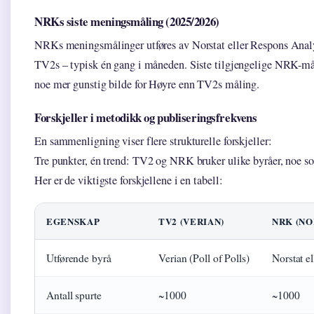
NRKs siste meningsmåling (2025/2026)
NRKs meningsmålinger utføres av Norstat eller Respons Analy
TV2s – typisk én gang i måneden. Siste tilgjengelige NRK-måli
noe mer gunstig bilde for Høyre enn TV2s måling.
Forskjeller i metodikk og publiseringsfrekvens
En sammenligning viser flere strukturelle forskjeller:
Tre punkter, én trend: TV2 og NRK bruker ulike byråer, noe so
Her er de viktigste forskjellene i en tabell:
EGENSKAP
TV2 (VERIAN)
NRK (NO
Utførende byrå
Verian (Poll of Polls)
Norstat e
Antall spurte
~1000
~1000