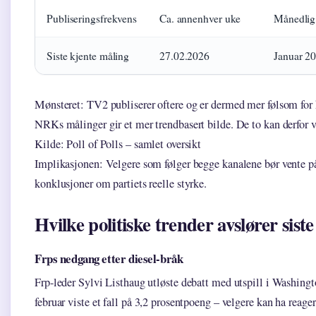
Publiseringsfrekvens
Ca. annenhver uke
Månedlig
Siste kjente måling
27.02.2026
Januar 20
Mønsteret: TV2 publiserer oftere og er dermed mer følsom for 
NRKs målinger gir et mer trendbasert bilde. De to kan derfor v
Kilde: Poll of Polls – samlet oversikt
Implikasjonen: Velgere som følger begge kanalene bør vente på 
konklusjoner om partiets reelle styrke.
Hvilke politiske trender avslører sis
Frps nedgang etter diesel-bråk
Frp-leder Sylvi Listhaug utløste debatt med utspill i Washingt
februar viste et fall på 3,2 prosentpoeng – velgere kan ha reage