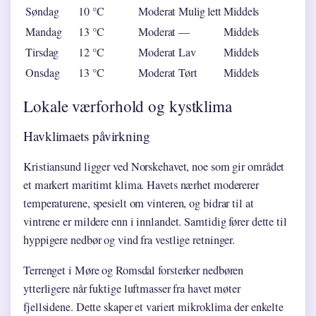
Søndag
10 °C
Moderat
Mulig lett
Middels
Mandag
13 °C
Moderat
—
Middels
Tirsdag
12 °C
Moderat
Lav
Middels
Onsdag
13 °C
Moderat
Tørt
Middels
Lokale værforhold og kystklima
Havklimaets påvirkning
Kristiansund ligger ved Norskehavet, noe som gir området
et markert maritimt klima. Havets nærhet modererer
temperaturene, spesielt om vinteren, og bidrar til at
vintrene er mildere enn i innlandet. Samtidig fører dette til
hyppigere nedbør og vind fra vestlige retninger.
Terrenget i Møre og Romsdal forsterker nedbøren
ytterligere når fuktige luftmasser fra havet møter
fjellsidene. Dette skaper et variert mikroklima der enkelte