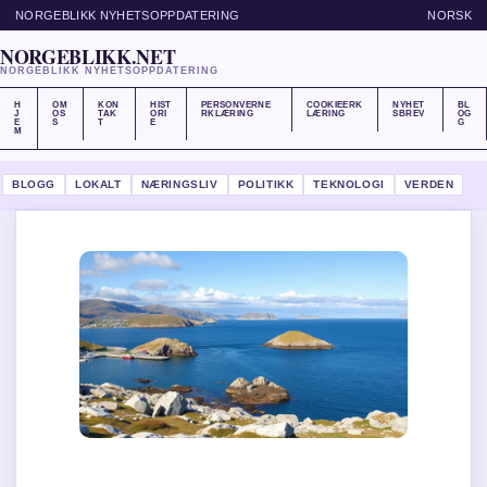
NORGEBLIKK NYHETSOPPDATERING
NORSK
NORGEBLIKK.NET
NORGEBLIKK NYHETSOPPDATERING
H
OM
KON
HIST
PERSONVERNE
COOKIEERK
NYHET
BL
J
OS
TAK
ORI
RKLÆRING
LÆRING
SBREV
OG
E
S
T
E
G
M
BLOGG
LOKALT
NÆRINGSLIV
POLITIKK
TEKNOLOGI
VERDEN