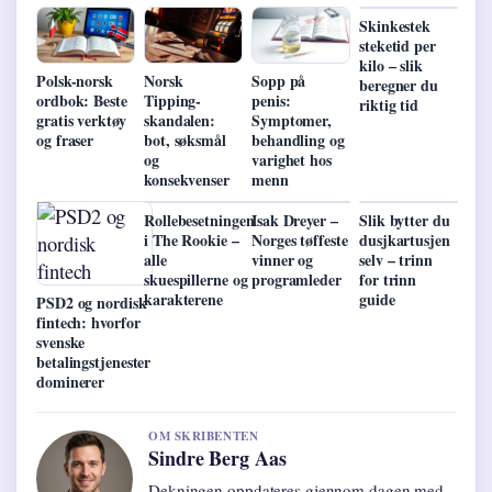
Skinkestek
steketid per
kilo – slik
Polsk-norsk
Norsk
Sopp på
beregner du
ordbok: Beste
Tipping-
penis:
riktig tid
gratis verktøy
skandalen:
Symptomer,
og fraser
bot, søksmål
behandling og
og
varighet hos
konsekvenser
menn
Rollebesetningen
Isak Dreyer –
Slik bytter du
i The Rookie –
Norges tøffeste
dusjkartusjen
alle
vinner og
selv – trinn
skuespillerne og
programleder
for trinn
karakterene
guide
PSD2 og nordisk
fintech: hvorfor
svenske
betalingstjenester
dominerer
OM SKRIBENTEN
Sindre Berg Aas
Dekningen oppdateres gjennom dagen med