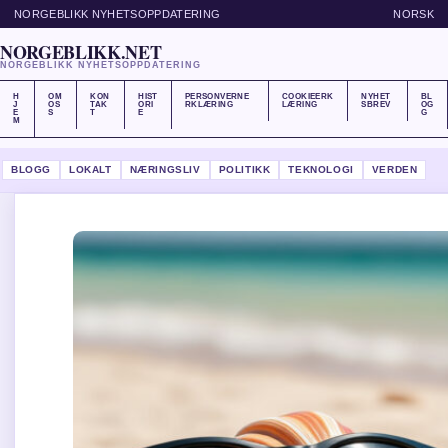
NORGEBLIKK NYHETSOPPDATERING
NORSK
NORGEBLIKK.NET
NORGEBLIKK NYHETSOPPDATERING
H
OM
KON
HIST
PERSONVERNE
COOKIEERK
NYHET
BL
J
OS
TAK
ORI
RKLÆRING
LÆRING
SBREV
OG
E
S
T
E
G
M
BLOGG
LOKALT
NÆRINGSLIV
POLITIKK
TEKNOLOGI
VERDEN