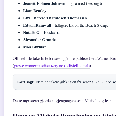
Jeanett Holmen Johnsen
– også med i sesong 6
Liam Bentley
Live Therese Tharaldsen Thomassen
Edwin Ramwall
– tidligere Ex on the Beach Sverige
Natalie Gill Eidskard
Alexander Grande
Moa Burman
Offisiell deltakerliste for sesong 7 ble publisert via Warner B
(
presse.warnerbrosdiscovery.no (offisiell kanal)
).
Kort sagt:
Flere deltakere gikk igjen fra sesong 6 til 7, noe 
Dette mønsteret gjorde at gjengangere som Michela og Jeanett 
Hvor er Michela Rozeslaniec og Vic