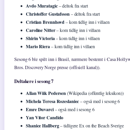
Avdo Muratagic
– deltok fra start
Christoffer Gustafsson
– deltok fra start
Cristian Brennhovd
– kom tidlig inn i villaen
Caroline Nitter
– kom tidlig inn i villaen
Shirin Victoria
– kom tidlig inn i villaen
Mario Riera
– kom tidlig inn i villaen
Sesong 6 ble spilt inn i Brasil, nærmere bestemt i Casa Holl
Bros. Discovery Norge presse (offisiell kanal)).
Deltakere i sesong 7
Allan Wiik Pedersen
(Wikipedia (offentlig leksikon))
Michela Teresa Rozeslaniec
– også med i sesong 6
Emre Duvarci
– også med i sesong 6
Yan Vitor Candido
Shanice Hallberg
– tidligere Ex on the Beach Sverige