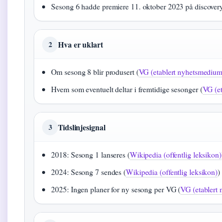
Sesong 6 hadde premiere 11. oktober 2023 på discove
Hva er uklart
2
Om sesong 8 blir produsert (
VG (etablert nyhetsmedium
Hvem som eventuelt deltar i fremtidige sesonger (
VG (e
Tidslinjesignal
3
2018: Sesong 1 lanseres (
Wikipedia (offentlig leksikon)
2024: Sesong 7 sendes (
Wikipedia (offentlig leksikon)
)
2025: Ingen planer for ny sesong per VG (
VG (etablert