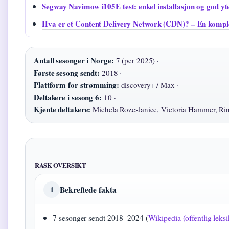
Segway Navimow i105E test: enkel installasjon og god yt
Hva er et Content Delivery Network (CDN)? – En komple
Antall sesonger i Norge:
7 (per 2025) ·
Første sesong sendt:
2018 ·
Plattform for strømming:
discovery+ / Max ·
Deltakere i sesong 6:
10 ·
Kjente deltakere:
Michela Rozeslaniec, Victoria Hammer, Ri
RASK OVERSIKT
Bekreftede fakta
1
7 sesonger sendt 2018–2024 (
Wikipedia (offentlig leks