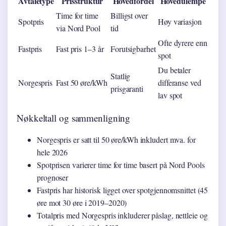
Avtaletype
Prisstruktur
Hovedfordel
Hovedulempe
Time for time
Billigst over
Spotpris
Høy variasjon
via Nord Pool
tid
Ofte dyrere enn
Fastpris
Fast pris 1–3 år
Forutsigbarhet
spot
Du betaler
Statlig
Norgespris
Fast 50 øre/kWh
differanse ved
prisgaranti
lav spot
Nøkkeltall og sammenligning
Norgespris er satt til 50 øre/kWh inkludert mva. for
hele 2026
Spotprisen varierer time for time basert på Nord Pools
prognoser
Fastpris har historisk ligget over spotgjennomsnittet (45
øre mot 30 øre i 2019–2020)
Totalpris med Norgespris inkluderer påslag, nettleie og