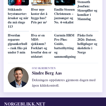
Stensæth
Josefsen:
Stikkende
Hvor mye
Emilie Stoesen
Skuespiller og
brystsmerter:
koster det å
Christensen –
komiker i
årsaker og når
bygge hus?
jazzsanger og
Manndag
du må ringe
Pris per m²
No. 4-vokalist
113
Hvordan
Hva er en
Garmin HRM
Påske ferie
reparere
MD5-
Pro Plus:
2026: Datoer,
gipsankerhull
sjekksum?
Guide,
helligdager og
– rask fiks på
Forklart og
batteribytting
skoleferie i
under 5 min
hvorfor den er
og
Norge
utdatert
sammenligning
OM SKRIBENTEN
Sindre Berg Aas
Dekningen oppdateres gjennom dagen med
åpen kildekontroll.
NORGEBLIKK.NET