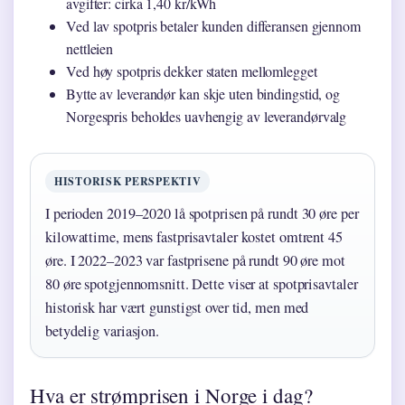
avgifter: cirka 1,40 kr/kWh
Ved lav spotpris betaler kunden differansen gjennom
nettleien
Ved høy spotpris dekker staten mellomlegget
Bytte av leverandør kan skje uten bindingstid, og
Norgespris beholdes uavhengig av leverandørvalg
HISTORISK PERSPEKTIV
I perioden 2019–2020 lå spotprisen på rundt 30 øre per
kilowattime, mens fastprisavtaler kostet omtrent 45
øre. I 2022–2023 var fastprisene på rundt 90 øre mot
80 øre spotgjennomsnitt. Dette viser at spotprisavtaler
historisk har vært gunstigst over tid, men med
betydelig variasjon.
Hva er strømprisen i Norge i dag?