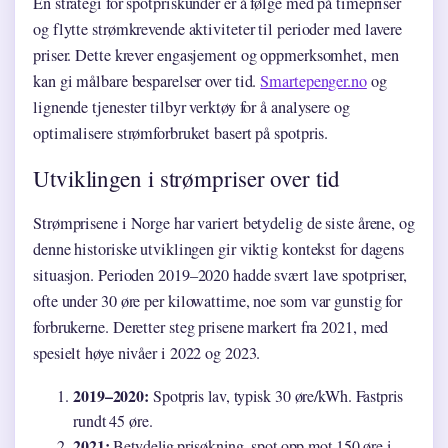
En strategi for spotpriskunder er å følge med på timepriser
og flytte strømkrevende aktiviteter til perioder med lavere
priser. Dette krever engasjement og oppmerksomhet, men
kan gi målbare besparelser over tid.
Smartepenger.no
og
lignende tjenester tilbyr verktøy for å analysere og
optimalisere strømforbruket basert på spotpris.
Utviklingen i strømpriser over tid
Strømprisene i Norge har variert betydelig de siste årene, og
denne historiske utviklingen gir viktig kontekst for dagens
situasjon. Perioden 2019–2020 hadde svært lave spotpriser,
ofte under 30 øre per kilowattime, noe som var gunstig for
forbrukerne. Deretter steg prisene markert fra 2021, med
spesielt høye nivåer i 2022 og 2023.
2019–2020:
Spotpris lav, typisk 30 øre/kWh. Fastpris
rundt 45 øre.
2021:
Betydelig prisøkning, spot opp mot 150 øre i