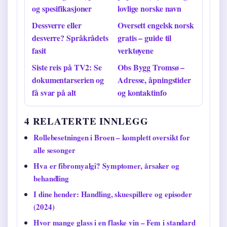
og spesifikasjoner
lovlige norske navn
Dessverre eller
Oversett engelsk norsk
desverre? Språkrådets
gratis – guide til
fasit
verktøyene
Siste reis på TV2: Se
Obs Bygg Tromsø –
dokumentarserien og
Adresse, åpningstider
få svar på alt
og kontaktinfo
4 RELATERTE INNLEGG
Rollebesetningen i Broen – komplett oversikt for
alle sesonger
Hva er fibromyalgi? Symptomer, årsaker og
behandling
I dine hender: Handling, skuespillere og episoder
(2024)
Hvor mange glass i en flaske vin – Fem i standard