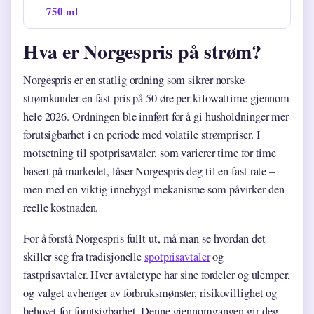
750 ml
Hva er Norgespris på strøm?
Norgespris er en statlig ordning som sikrer norske
strømkunder en fast pris på 50 øre per kilowattime gjennom
hele 2026. Ordningen ble innført for å gi husholdninger mer
forutsigbarhet i en periode med volatile strømpriser. I
motsetning til spotprisavtaler, som varierer time for time
basert på markedet, låser Norgespris deg til en fast rate –
men med en viktig innebygd mekanisme som påvirker den
reelle kostnaden.
For å forstå Norgespris fullt ut, må man se hvordan det
skiller seg fra tradisjonelle
spotprisavtaler
og
fastprisavtaler. Hver avtaletype har sine fordeler og ulemper,
og valget avhenger av forbruksmønster, risikovillighet og
behovet for forutsigbarhet. Denne gjennomgangen gir deg