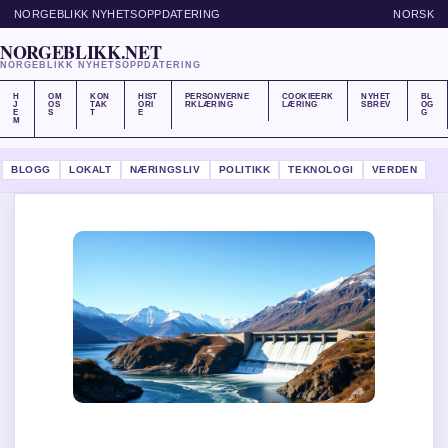
NORGEBLIKK NYHETSOPPDATERING
NORSK
NORGEBLIKK.NET
NORGEBLIKK NYHETSOPPDATERING
H
OM
KON
HIST
PERSONVERNE
COOKIEERK
NYHET
BL
J
OS
TAK
ORI
RKLÆRING
LÆRING
SBREV
OG
E
S
T
E
G
M
BLOGG
LOKALT
NÆRINGSLIV
POLITIKK
TEKNOLOGI
VERDEN