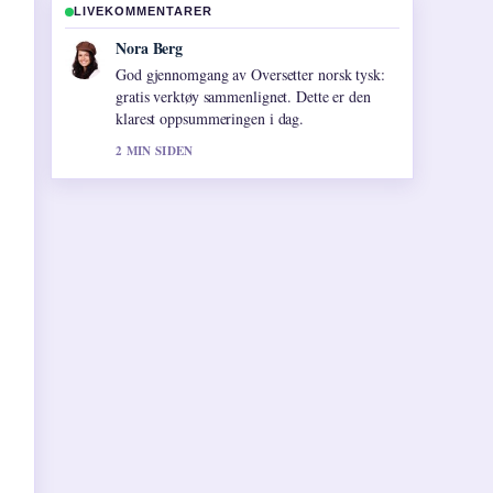
LIVEKOMMENTARER
Emil Johansen
Folgjer Rollebesetningen i Broen – komplett
oversikt for... tett – setter pris pa den
balanserte tonen her.
4 MIN SIDEN