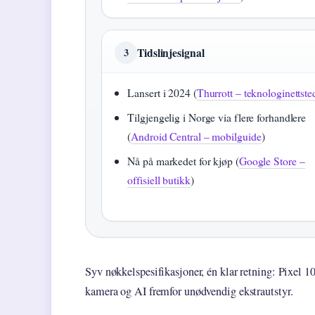
Tidslinjesignal
3
Lansert i 2024 (
Thurrott – teknologinettste
Tilgjengelig i Norge via flere forhandlere
(
Android Central – mobilguide
)
Nå på markedet for kjøp (
Google Store –
offisiell butikk
)
Syv nøkkelspesifikasjoner, én klar retning: Pixel 1
kamera og AI fremfor unødvendig ekstrautstyr.