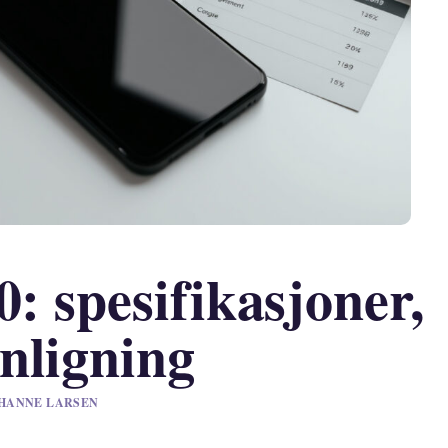
0: spesifikasjoner,
nligning
V HANNE LARSEN