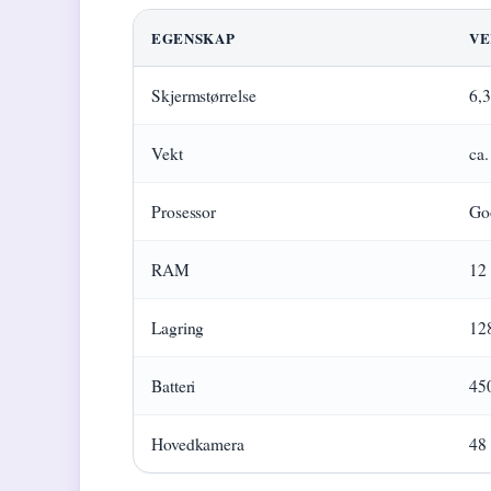
EGENSKAP
VE
Skjermstørrelse
6,
Vekt
ca
Prosessor
Go
RAM
12
Lagring
12
Batteri
45
Hovedkamera
48