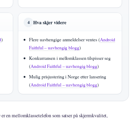
Hva skjer videre
4
d
)
Flere uavhengige anmeldelser ventes (
Android
Faithful – uavhengig blogg
)
Konkurransen i mellomklassen tilspisser seg
(
Android Faithful – uavhengig blogg
)
Mulig prisjustering i Norge etter lansering
(
Android Faithful – uavhengig blogg
)
0 er en mellomklassetelefon som satser på skjermkvalitet,