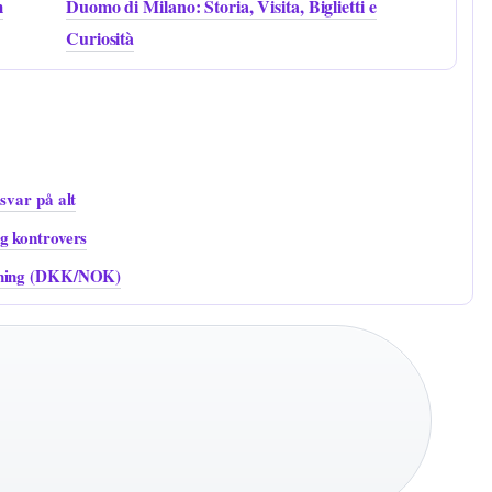
m
Duomo di Milano: Storia, Visita, Biglietti e
Curiosità
svar på alt
g kontrovers
egning (DKK/NOK)