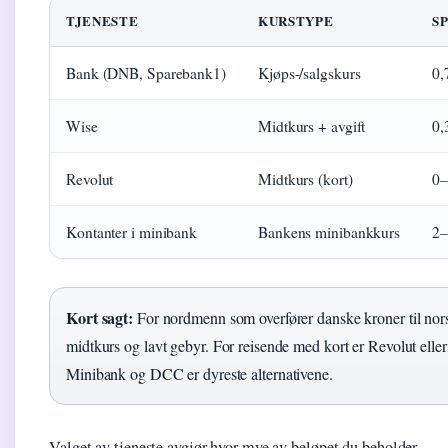
TJENESTE
KURSTYPE
S
Bank (DNB, Sparebank1)
Kjøps-/salgskurs
0,
Wise
Midtkurs + avgift
0,
Revolut
Midtkurs (kort)
0–
Kontanter i minibank
Bankens minibankkurs
2–
Kort sagt:
For nordmenn som overfører danske kroner til nors
midtkurs og lavt gebyr. For reisende med kort er Revolut elle
Minibank og DCC er dyreste alternativene.
Valget av tjeneste avgjør hvor mye av beløpet du beholder.