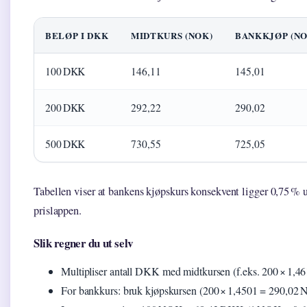
BELØP I DKK
MIDTKURS (NOK)
BANKKJØP (NO
100 DKK
146,11
145,01
200 DKK
292,22
290,02
500 DKK
730,55
725,05
Tabellen viser at bankens kjøpskurs konsekvent ligger 0,75 % u
prislappen.
Slik regner du ut selv
Multipliser antall DKK med midtkursen (f.eks. 200 × 1,
For bankkurs: bruk kjøpskursen (200 × 1,4501 = 290,02