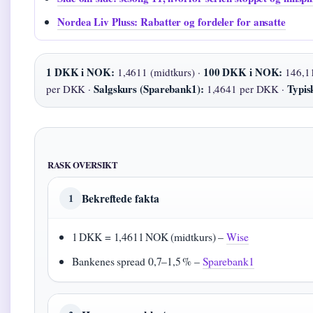
Nordea Liv Pluss: Rabatter og fordeler for ansatte
1 DKK i NOK:
100 DKK i NOK:
1,4611 (midtkurs) ·
146,11
Salgskurs (Sparebank1):
Typis
per DKK ·
1,4641 per DKK ·
RASK OVERSIKT
Bekreftede fakta
1
1 DKK = 1,4611 NOK (midtkurs) –
Wise
Bankenes spread 0,7–1,5 % –
Sparebank1