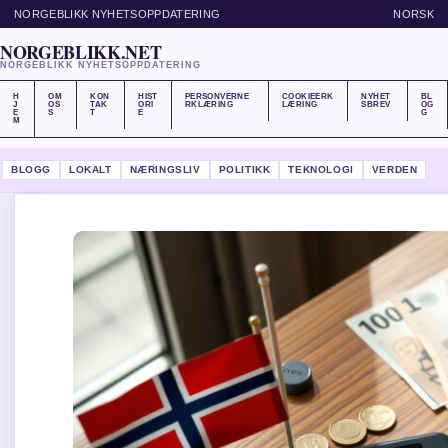
NORGEBLIKK NYHETSOPPDATERING
NORSK
NORGEBLIKK.NET
NORGEBLIKK NYHETSOPPDATERING
H
OM
KON
HIST
PERSONVERNE
COOKIEERK
NYHET
BL
J
OS
TAK
ORI
RKLÆRING
LÆRING
SBREV
OG
E
S
T
E
G
M
BLOGG
LOKALT
NÆRINGSLIV
POLITIKK
TEKNOLOGI
VERDEN