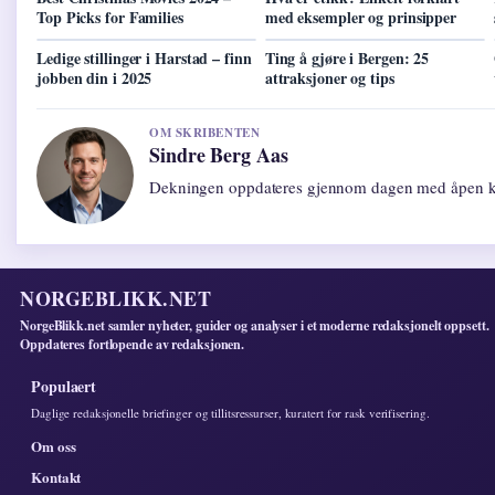
Top Picks for Families
med eksempler og prinsipper
Ledige stillinger i Harstad – finn
Ting å gjøre i Bergen: 25
jobben din i 2025
attraksjoner og tips
OM SKRIBENTEN
Sindre Berg Aas
Dekningen oppdateres gjennom dagen med åpen ki
NORGEBLIKK.NET
NorgeBlikk.net samler nyheter, guider og analyser i et moderne redaksjonelt oppsett.
Oppdateres fortlopende av redaksjonen.
Populaert
Daglige redaksjonelle briefinger og tillitsressurser, kuratert for rask verifisering.
Om oss
Kontakt