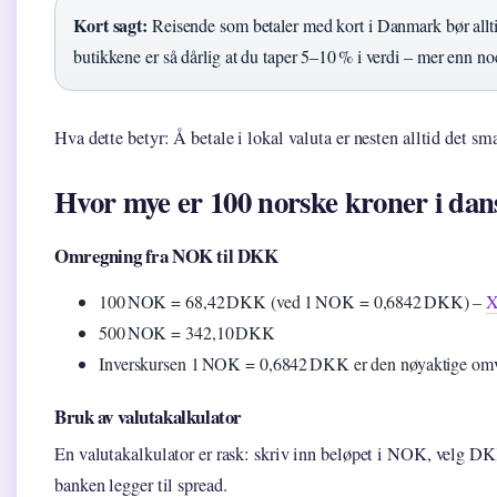
Kort sagt:
Reisende som betaler med kort i Danmark bør allt
butikkene er så dårlig at du taper 5–10 % i verdi – mer enn no
Hva dette betyr: Å betale i lokal valuta er nesten alltid det sma
Hvor mye er 100 norske kroner i dan
Omregning fra NOK til DKK
100 NOK = 68,42 DKK (ved 1 NOK = 0,6842 DKK) –
X
500 NOK = 342,10 DKK
Inverskursen 1 NOK = 0,6842 DKK er den nøyaktige o
Bruk av valutakalkulator
En valutakalkulator er rask: skriv inn beløpet i NOK, velg 
banken legger til spread.