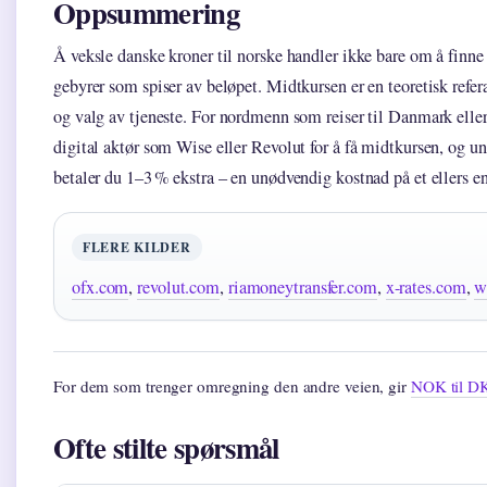
Oppsummering
Å veksle danske kroner til norske handler ikke bare om å finne
gebyrer som spiser av beløpet. Midtkursen er en teoretisk refera
og valg av tjeneste. For nordmenn som reiser til Danmark eller 
digital aktør som Wise eller Revolut for å få midtkursen, og 
betaler du 1–3 % ekstra – en unødvendig kostnad på et ellers en
FLERE KILDER
ofx.com
,
revolut.com
,
riamoneytransfer.com
,
x-rates.com
,
w
For dem som trenger omregning den andre veien, gir
NOK til D
Ofte stilte spørsmål