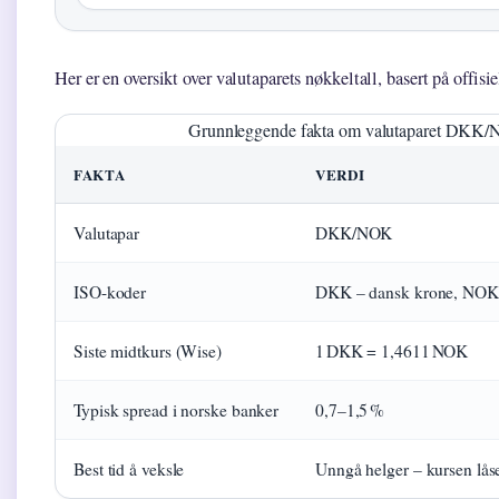
Her er en oversikt over valutaparets nøkkeltall, basert på offisie
Grunnleggende fakta om valutaparet DKK
FAKTA
VERDI
Valutapar
DKK/NOK
ISO-koder
DKK – dansk krone, NOK 
Siste midtkurs (Wise)
1 DKK = 1,4611 NOK
Typisk spread i norske banker
0,7–1,5 %
Best tid å veksle
Unngå helger – kursen lås