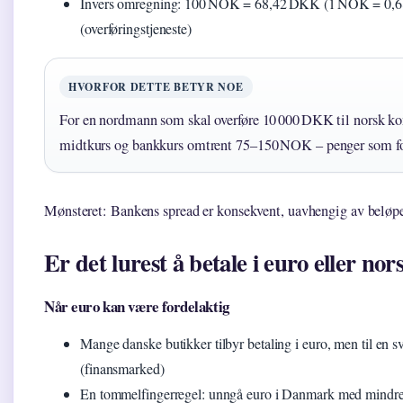
Invers omregning: 100 NOK = 68,42 DKK (1 NOK = 0,6
(overføringstjeneste)
HVORFOR DETTE BETYR NOE
For en nordmann som skal overføre 10 000 DKK til norsk ko
midtkurs og bankkurs omtrent 75–150 NOK – penger som for
Mønsteret: Bankens spread er konsekvent, uavhengig av beløpet
Er det lurest å betale i euro eller no
Når euro kan være fordelaktig
Mange danske butikker tilbyr betaling i euro, men til en s
(finansmarked)
En tommelfingerregel: unngå euro i Danmark med mindre 