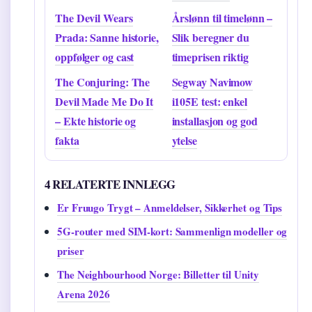
The Devil Wears
Årslønn til timelønn –
Prada: Sanne historie,
Slik beregner du
oppfølger og cast
timeprisen riktig
The Conjuring: The
Segway Navimow
Devil Made Me Do It
i105E test: enkel
– Ekte historie og
installasjon og god
fakta
ytelse
4 RELATERTE INNLEGG
Er Fruugo Trygt – Anmeldelser, Sikkerhet og Tips
5G-router med SIM-kort: Sammenlign modeller og
priser
The Neighbourhood Norge: Billetter til Unity
Arena 2026