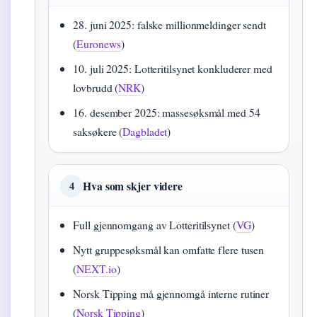
28. juni 2025: falske millionmeldinger sendt
(
Euronews
)
10. juli 2025: Lotteritilsynet konkluderer med
lovbrudd (
NRK
)
16. desember 2025: massesøksmål med 54
saksøkere (
Dagbladet
)
Hva som skjer videre
4
Full gjennomgang av Lotteritilsynet (
VG
)
Nytt gruppesøksmål kan omfatte flere tusen
(
NEXT.io
)
Norsk Tipping må gjennomgå interne rutiner
(
Norsk Tipping
)