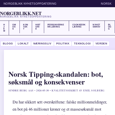
NORGEBLIKK NYHETSOPPDATERING
NORSK
NORGEBLIKK.NET
NORGEBLIKK NYHETSOPPDATERING
H
OM
KON
HIST
PERSONVERNE
COOKIEERK
NYHET
BL
J
OS
TAK
ORI
RKLÆRING
LÆRING
SBREV
OG
E
S
T
E
G
M
BLOGG
LOKALT
NÆRINGSLIV
POLITIKK
TEKNOLOGI
VERDEN
Norsk Tipping-skandalen: bot,
søksmål og konsekvenser
SINDRE BERG AAS • 2026-05-30 • KVALITETSSIKRET AV EMIL SOLBERG
Du har sikkert sett overskriftene: falske millionmeldinger,
en bot på 46 millioner kroner og et massesøksmål mot