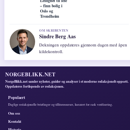
Leilighet til leie
– finn bolig i
Oslo og
Trondheim
OM SKRIBENTEN
Sindre Berg Aas
Dekningen oppdateres gjennom dagen med åpen
kildekontroll.
NORGEBLIKK.NET
NorgeBlikk.net samler nyheter, guider og analyser i et moderne redaksjonelt oppsett.
Oppdateres fortlopende av redaksjonen.
Populaert
Daglige redaksjonelle briefinger og tillitsressurser, kuratert for rask verifisering.
Om oss
Kontakt
Historie