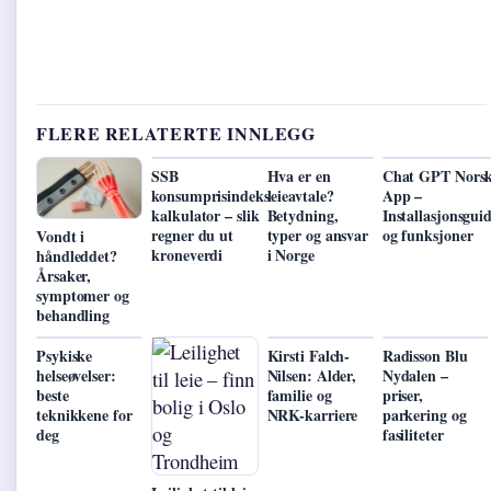
FLERE RELATERTE INNLEGG
SSB
Hva er en
Chat GPT Nors
konsumprisindeks
leieavtale?
App –
kalkulator – slik
Betydning,
Installasjonsgui
regner du ut
typer og ansvar
og funksjoner
Vondt i
kroneverdi
i Norge
håndleddet?
Årsaker,
symptomer og
behandling
Psykiske
Kirsti Falch-
Radisson Blu
helseøvelser:
Nilsen: Alder,
Nydalen –
beste
familie og
priser,
teknikkene for
NRK-karriere
parkering og
deg
fasiliteter